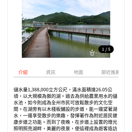
/
1
5
介紹
資訊
地圖
鄰近推薦景點
儲水量1,388,000立方公尺，滿水面積達26.05公
頃，以大規模為傲的湖。過去為供給農業用水的儲
水池，如今則成為全州市民可放鬆散步的文化空
間。在湖旁有以木棧板舖設的步道，能一邊望著湖
水，一邊享受散步的樂趣，發揮著作為附近居民健
康步道之功能。而到了夜晚，在步道上設置的燈光
照明照亮湖畔，美麗的夜景，使這裡成為遊客造訪