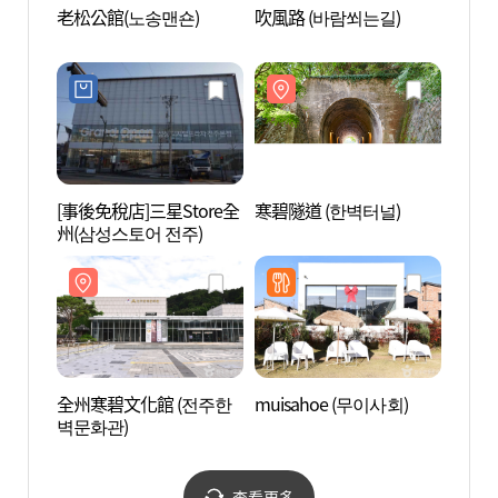
老松公館(노송맨숀)
吹風路 (바람쐬는길)
全州寒
벽문화
[事後免稅店]三星Store全
寒碧隧道 (한벽터널)
滋滿村
州(삼성스토어 전주)
을 벽
全州寒碧文化館 (전주한
muisahoe (무이사회)
全州韓屋
벽문화관)
북 전
티])
查看更多