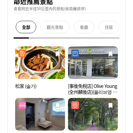
鄰近推薦景點
查看附近半徑50公里內的景點(依距離排序)
全部
觀光景點
餐廳
住宿
松家 (솔가)
[事後免稅店] Olive Young
吹風路
(全州麟後店)(올리브영 전
주인후점)