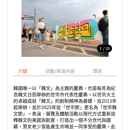
/
1
10
介紹
活動/表演內容
資訊
地圖
韓國唯一以「韓文」為主題的慶典，也是每年為紀
念韓文日而舉辦的世宗市代表性慶典。以世宗大王
的卓越成就「韓文」的創制精神為基礎，自2013年
起舉辦，並於2025年從「世宗節」更名為「世宗韓
文節」。表演、展覽及體驗活動以現代方式重新詮
釋韓文的美感與創意，打造出一個不分世代與國
籍，男女老少皆能產生共鳴並一同享受的慶典。此