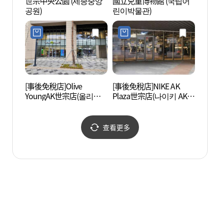
世宗中央公園 (세종중앙
國立兒童博物館 (국립어
防築川
공원)
린이박물관)
음악분
[事後免稅店]Olive
[事後免稅店]NIKE AK
低山脊
YoungAK世宗店(올리브
Plaza世宗店(나이키 AK플
망대)
영 AK 세종점)
라자 세종점)
查看更多