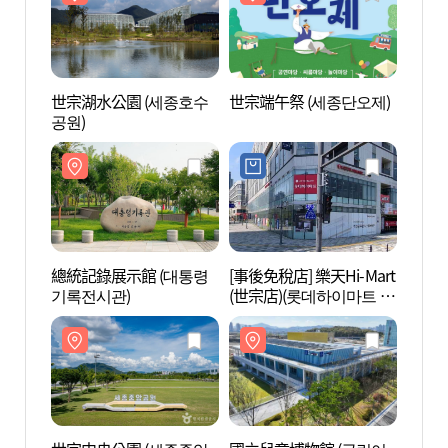
世宗湖水公園 (세종호수
世宗端午祭 (세종단오제)
世宗湖
공원)
공원)
總統記錄展示館 (대통령
[事後免稅店] 樂天Hi-Mart
世宗中
기록전시관)
(世宗店)(롯데하이마트 세
공원)
종점)