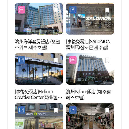
탑동시네마)
탑동시
濟州海洋套房飯店 (오션
[事後免稅店]SALOMON
濟州牧
스위츠 제주호텔)
濟州店(살로몬 제주점)
[事後免稅店]Helinox
濟州Palace飯店 (제주팔
龍頭岩
Creative Center濟州(헬리
레스호텔)
녹스 크리에이티브 센터
제주)