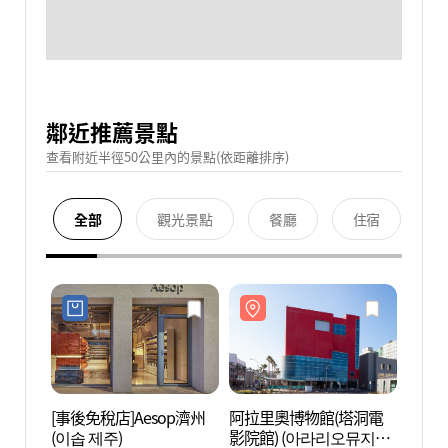
鄰近推薦景點
查看附近半徑50公里內的景點(依距離排序)
全部
觀光景點
餐廳
住宿
[事後免稅店]Aesop濟州
阿拉里奧博物館(塔洞電
阿拉
(이솝 제주)
影院館) (아라리오뮤지엄
影院館