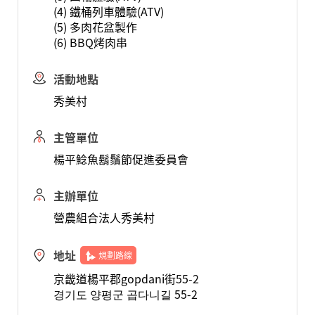
(4) 鐵桶列車體驗(ATV)
(5) 多肉花盆製作
(6) BBQ烤肉串
活動地點
秀美村
主管單位
楊平鯰魚鬍鬚節促進委員會
主辦單位
營農組合法人秀美村
地址
規劃路線
京畿道楊平郡gopdani街55-2
경기도 양평군 곱다니길 55-2