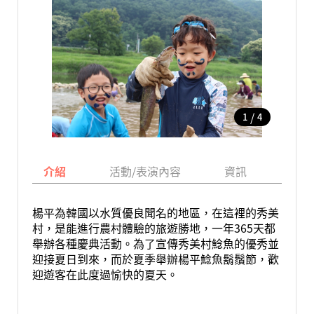
/
1
4
介紹
活動/表演內容
資訊
地圖
楊平為韓國以水質優良聞名的地區，在這裡的秀美
村，是能進行農村體驗的旅遊勝地，一年365天都
舉辦各種慶典活動。為了宣傳秀美村鯰魚的優秀並
迎接夏日到來，而於夏季舉辦楊平鯰魚鬍鬚節，歡
迎遊客在此度過愉快的夏天。