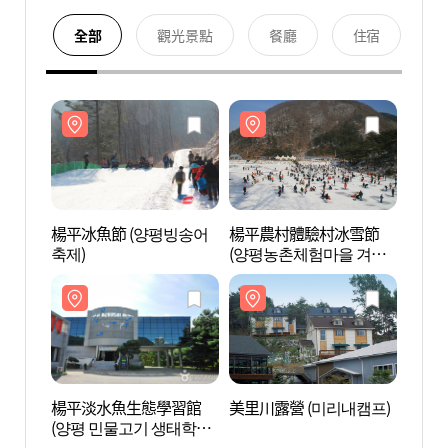
全部
觀光景點
餐廳
住宿
楊平冰魚節 (양평빙송어
楊平農村體驗村冰雪節
楊平
축제)
(양평농촌체험마을 겨울
(양평
얼음축제)
관)
楊平淡水魚生態學習館
美里川露營 (미리내캠프)
美里川H
(양평 민물고기 생태학습
(미리
관)