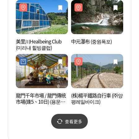
美里川Healbeing Club
中元瀑布 (중원폭포)
(株)
(미리내 힐빙클럽)
평레일
龍門千年市場 / 龍門傳統
(株)楊平鐵路自行車 (㈜양
中元山
市場(逢5、10日) (용문천
평레일바이크)
년시장 / 용문전통시장(5,
10일))
查看更多