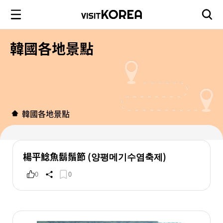
韓國各地景點
韓國各地景點
楊平鯰魚鬍鬚節 (양평메기수염축제)
0
0