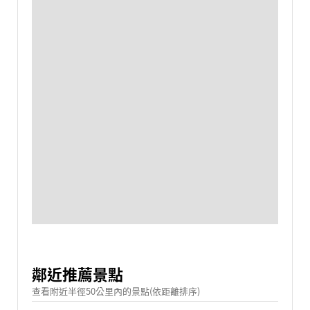
鄰近推薦景點
查看附近半徑50公里內的景點(依距離排序)