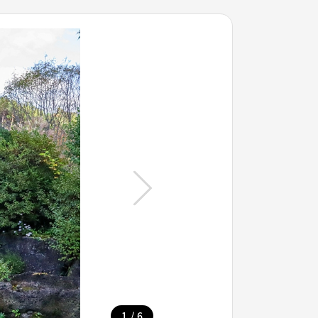
/
1
6