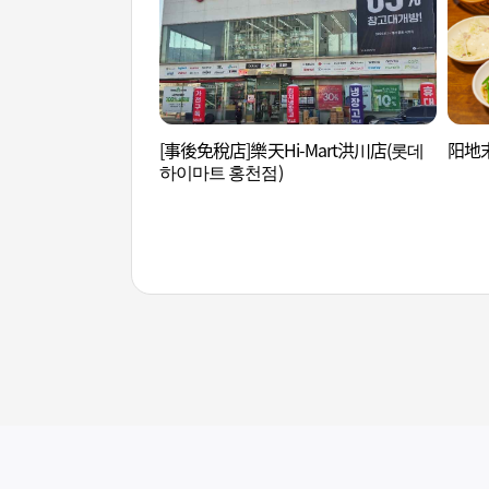
[事後免稅店]樂天Hi-Mart洪川店(롯데
阳地末
하이마트 홍천점)