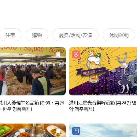
住宿
購物
慶典/活動/表演
休閒運動
洪川人蔘韓牛名品節 (강원·홍천
洪川江星光音樂啤酒節 (홍천강 
·한우 명품축제)
악 맥주축제)