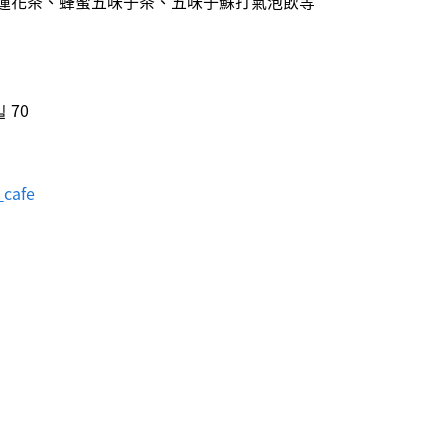
蓮花茶、蜂蜜五味子茶、五味子蘇打氣泡飲等
 70
_cafe
）