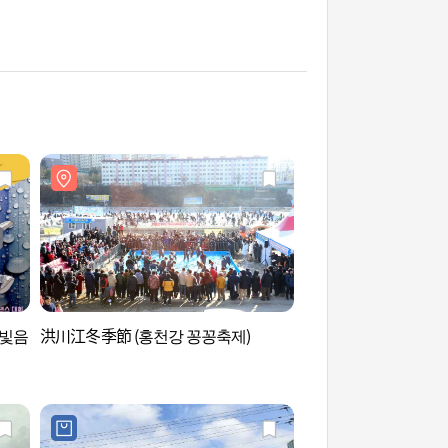
별빛음
洪川江冬季節 (홍천강 꽁꽁축제)
壽陀寺 (수타사)