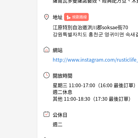
薩爾瓦多曼薩諾藝妓、經典配方豆、木
地址
規劃路線
江原特別自治道洪川郡soksae街70
강원특별자치도 홍천군 영귀미면 속새길
網站
http://www.instagram.com/rusticlife
開放時間
星期三 11:00-17:00（16:00 最後訂單
週二休息
其他 11:00-18:30（17:30 最後訂單）
公休日
週二