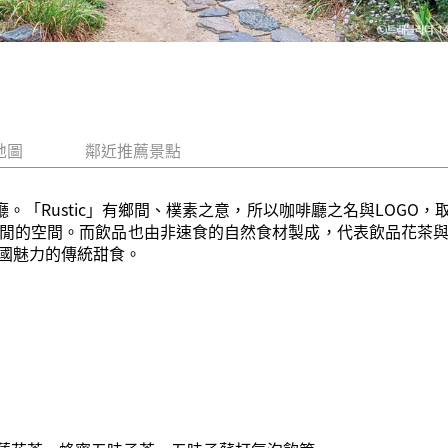
地圖
鄰近推薦景點
的咖啡廳。「Rustic」有鄉間、樸素之意，所以咖啡廳之名與LO
閒的空間。而飲品也由非速食的自然食材製成，代表飲品花茶
國魅力的傳統甜食。