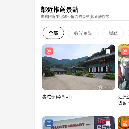
鄰近推薦景點
查看附近半徑50公里內的景點(依距離排序)
全部
觀光景點
餐廳
壽陀寺 (수타사)
江原
인삼