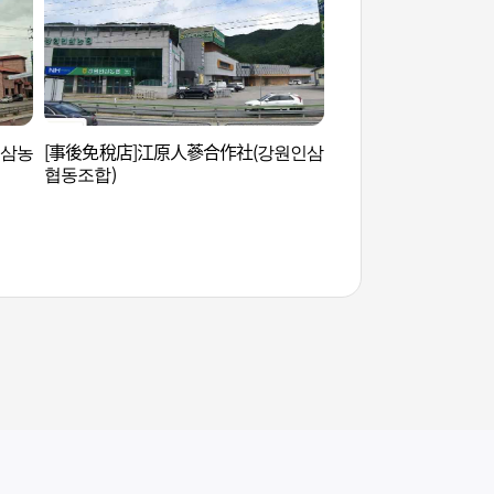
인삼농
[事後免稅店]江原人蔘合作社(강원인삼
豐水院文物展覽館 (
협동조합)