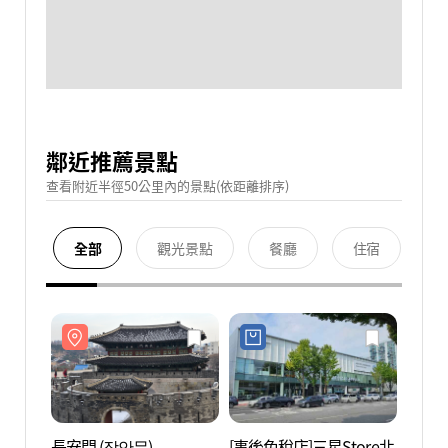
鄰近推薦景點
查看附近半徑50公里內的景點(依距離排序)
全部
觀光景點
餐廳
住宿
長安門 (장안문)
[事後免稅店]三星Store北
長安門