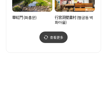
華虹門 (화홍문)
行宮洞壁畫村 (행궁동 벽
華西門
화마을)
查看更多