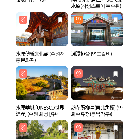
水原(삼성스토어 북수원)
水原傳統文化館 (수원전
淵瀑排骨 (연포갈비)
水原華
통문화관)
遺產]
코 세
水原華城 [UNESCO世界
訪花隨柳亭(東北角樓) (방
華虹門
遺產] (수원 화성 [유네스
화수류정(동북각루))
코 세계유산])