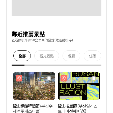
鄰近推薦景點
查看附近半徑50公里內的景點(依距離排序)
全部
觀光景點
餐廳
住宿
釜山精釀啤酒節 (부산수
釜山插畫節 (부산일러스
BEXC
제맥주페스티벌)
트레이션페어V.6)