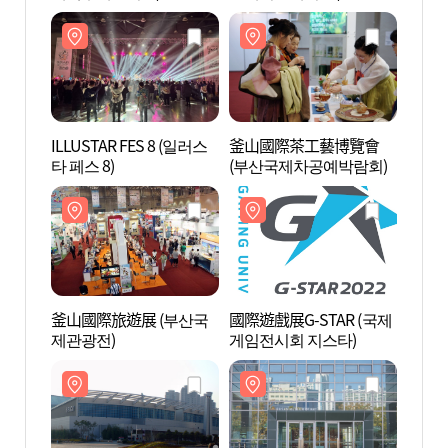
ILLUSTAR FES 8 (일러스
釜山國際茶工藝博覽會
센텀
타 페스 8)
(부산국제차공예박람회)
釜山國際旅遊展 (부산국
國際遊戲展G-STAR (국제
MUSE
제관광전)
게임전시회 지스타)