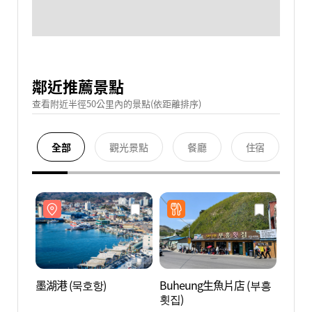
鄰近推薦景點
查看附近半徑50公里內的景點(依距離排序)
全部
觀光景點
餐廳
住宿
墨湖港 (묵호항)
Buheung生魚片店 (부흥
墨湖港
횟집)