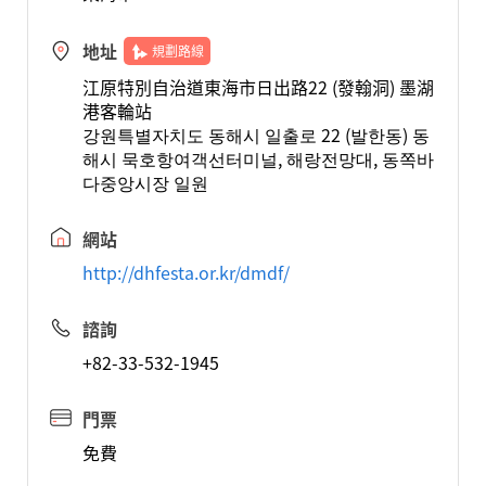
地址
規劃路線
江原特別自治道東海市日出路22 (發翰洞) 墨湖
港客輪站
강원특별자치도 동해시 일출로 22 (발한동) 동
해시 묵호항여객선터미널, 해랑전망대, 동쪽바
다중앙시장 일원
網站
http://dhfesta.or.kr/dmdf/
諮詢
+82-33-532-1945
門票
免費