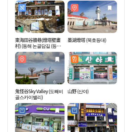
東海田谷牆巷(燈塔壁畫
墨湖燈塔 (묵호등대)
鬼怪谷S
村) (동해 논골담길 (등대
골스카
담화마을))
鬼怪谷Sky Valley (도째비
山野 (산야)
泉谷天
골스카이밸리)
박쥐동