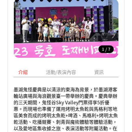
/
1
7
介紹
活動/表演內容
資訊
地圖
墨湖鬼怪慶典是以清涼的東海為背景，於墨湖港客
輪站廣場與海浪觀景臺一帶舉辦的慶典。慶典舉辦
的三天期間，鬼怪谷Sky Valley門票得享5折優
惠。而現場也準備了運用烤明太魚乾與馬格利等地
區美食而成的烤明太魚乾+啤酒、馬格利+烤明太魚
乾活動、吃播競賽、刺青與魔術體驗等體驗活動，
以及愛地區集收據之旅、表演活動等附屬活動。在