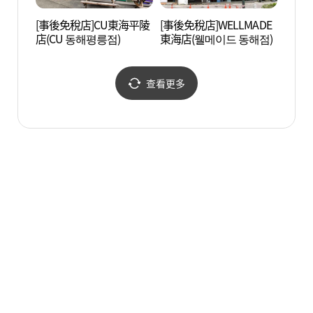
[事後免稅店]CU東海平陵
[事後免稅店]WELLMADE
東海站
店(CU 동해평릉점)
東海店(웰메이드 동해점)
(동해
장))
查看更多