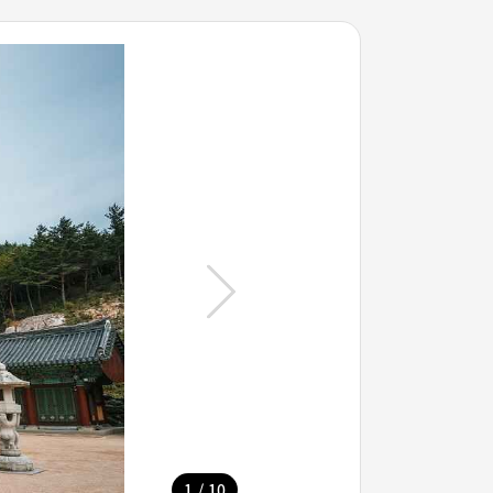
/
1
10