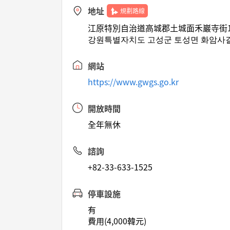
地址
規劃路線
江原特別自治道高城郡土城面禾巖寺街1
강원특별자치도 고성군 토성면 화암사길 
網站
https://www.gwgs.go.kr
開放時間
全年無休
諮詢
+82-33-633-1525
停車設施
有
費用(4,000韓元)