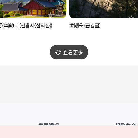
(雪嶽山) (신흥사(설악산))
金剛窟 (금강굴)
查看更多
實用資訊
服務內容