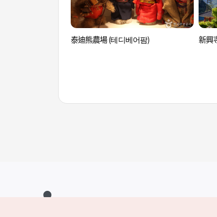
泰迪熊農場 (테디베어팜)
新興寺