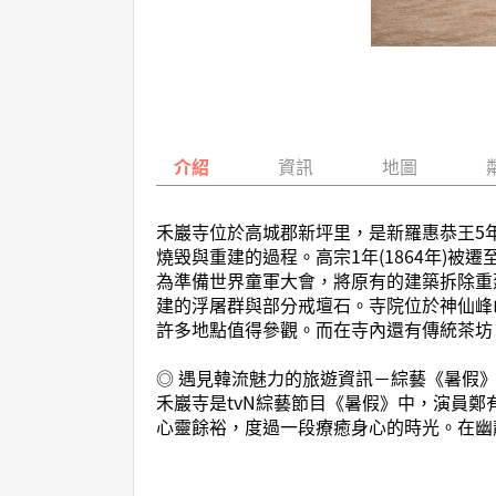
介紹
資訊
地圖
禾巖寺位於高城郡新坪里，是新羅惠恭王5年由
燒毁與重建的過程。高宗1年(1864年)被
為準備世界童軍大會，將原有的建築拆除重
建的浮屠群與部分戒壇石。寺院位於神仙峰
許多地點值得參觀。而在寺內還有傳統茶坊
◎ 遇見韓流魅力的旅遊資訊－綜藝《暑假
禾巖寺是tvN綜藝節目《暑假》中，演員
心靈餘裕，度過一段療癒身心的時光。在幽