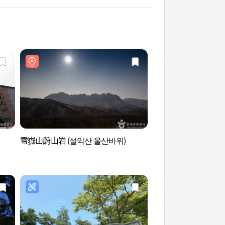
雪嶽山蔚山岩 (설악산 울산바위)
彌矢嶺古道蔚山岩銀河
산바위 은하수)