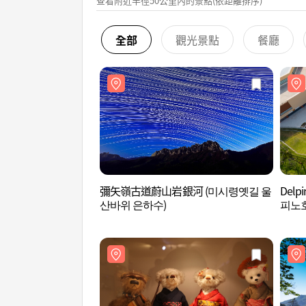
查看附近半徑50公里內的景點(依距離排序)
全部
觀光景點
餐廳
彌矢嶺古道蔚山岩銀河 (미시령옛길 울
Delp
산바위 은하수)
피노