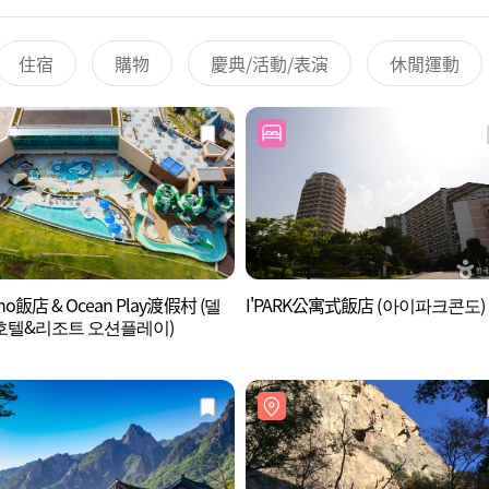
住宿
購物
慶典/活動/表演
休閒運動
ino飯店 & Ocean Play渡假村 (델
I'PARK公寓式飯店 (아이파크콘도)
호텔&리조트 오션플레이)