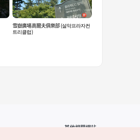
雪嶽廣場高爾夫俱樂部 (설악프라자컨
新興寺(雪嶽山) (신흥
트리클럽)
其他相關網站
韓國觀光公社介紹