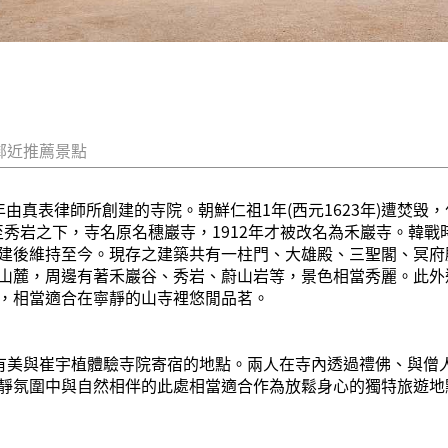
鄰近推薦景點
真表律師所創建的寺院。朝鮮仁祖1年(西元1623年)遭焚毁，仁
遷至秀岩之下，寺名原名穗巖寺，1912年才被改名為禾巖寺。韓戰
建後維持至今。現存之建築共有一柱門、大雄殿、三聖閣、冥府
山麓，周邊有著禾巖谷、秀岩、蔚山岩等，景色相當秀麗。此外
，相當適合在寧靜的山寺裡悠閒品茗。
》
鄭有美與崔宇植體驗寺院寄宿的地點。兩人在寺內透過禮佛、與僧
靜氛圍中與自然相伴的此處相當適合作為放鬆身心的獨特旅遊地