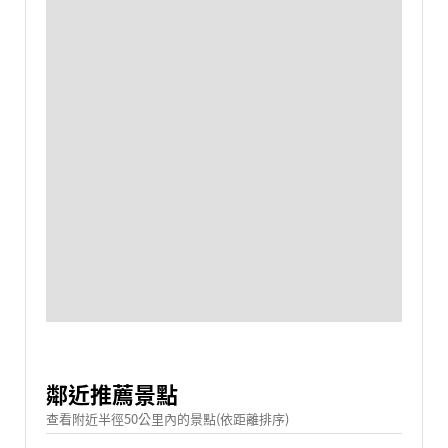
鄰近推薦景點
查看附近半徑50公里內的景點(依距離排序)