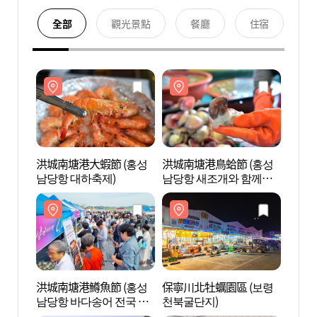
全部
觀光景點
餐廳
住宿
洪城南塘港大蝦節 (홍성
洪城南塘港鳥蛤節 (홍성
保寧川
남당항 대하축제)
남당항 새조개와 함께하
천북굴
는 수산물 축제)
洪城南塘港鱒魚節 (홍성
保寧川北牡蠣園區 (보령
靖忠祠 
남당항 바다송어 전국 요
천북굴단지)
성))
리대회 및 수산물 소비촉