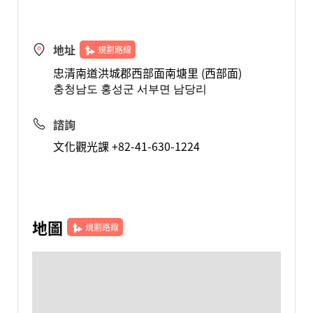
地址
規劃路線
忠清南道洪城郡西部面南塘里 (西部面)
충청남도 홍성군 서부면 남당리
諮詢
文化觀光課 +82-41-630-1224
地圖
規劃路線