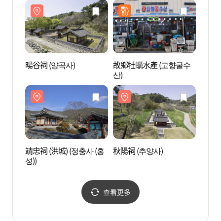
진 행사)
暘谷祠 (양곡사)
故鄉牡蠣水產 (고향굴수
川北青
산)
밭)
靖忠祠 (洪城) (정충사 (홍
秋陽祠 (추양사)
鰲川港
성))
查看更多