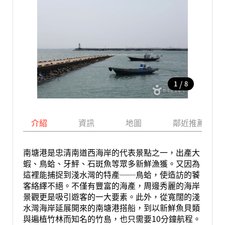
/
1
8
介紹
資訊
地圖
鄰近推薦景點
南塘港是忠清南道西海岸的代表景點之一，出產大
蝦、鳥蛤、牙鮃、石斑魚等眾多新鮮漁獲。又因為
這裡能捕捉到淺水灣的特產──鳥蛤，使造訪的饕
客絡繹不絕。不僅有豐富的海產，周邊秀麗的海岸
景觀更是吸引遊客的一大要素。此外，從寬闊的淺
水灣海岸延展開來的南塘港搭船，到以新鮮魚貝類
與遍植竹林而知名的竹島，也只需要10分鐘航程。