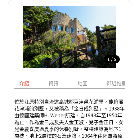
/
1
5
介紹
資訊
地圖
鄰近推薦景點
位於江原特別自治道高城郡巨津邑花浦里，能俯瞰
花津浦的別墅，又被稱為「金日成別墅」。1938年
由德國建築師H. Weber所建，自1948年至1950年
為止，作為金日成及夫人金正淑、兒子金正日、女
兒金慶喜度過夏季的休養別墅。整棟建築為地下1
層樓、地上2層樓的石造建築，1964年由陸軍將原