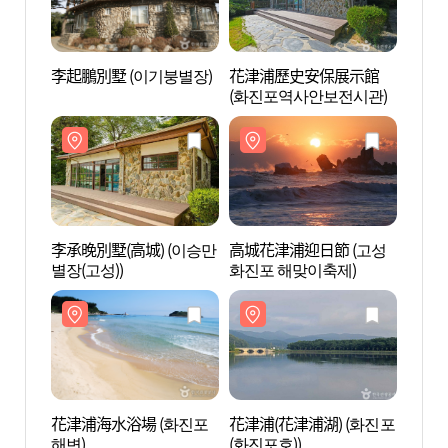
李起鵬別墅 (이기붕별장)
花津浦歷史安保展示館
李起鵬
(화진포역사안보전시관)
李承晚別墅(高城) (이승만
高城花津浦迎日節 (고성
李承晚
별장(고성))
화진포 해맞이축제)
별장(
花津浦海水浴場 (화진포
花津浦(花津浦湖) (화진포
花津浦
해변)
(화진포호))
(화진