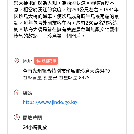
梁大捷地而廣為人知，為西海要道。海峽寬度不
寬，相當於漢江的寬度，約294公尺左右。1984年
因珍島大橋的通車，使珍島成為韓半島最南端的景
點，每年包含外國旅客在內，約有260萬名旅客造
訪。珍島大橋是前往擁有美麗景色與無數文化藝術
棲息的故鄉──珍島第一個門戶。
地址
規劃路線
全南光州統合特別市珍島郡珍島大路8479
전라남도 진도군 진도대로 8479
網站
https://www.jindo.go.kr/
開放時間
24小時開放