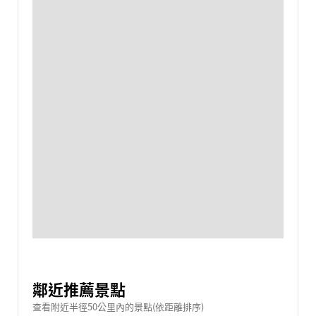
鄰近推薦景點
查看附近半徑50公里內的景點(依距離排序)