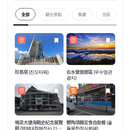
全部
觀光景點
餐廳
住宿
珍島塔 (진도타워)
右水營旅遊區 (우수영관
珍島塔
광지)
鳴梁大捷海戰史紀念展覽
鬱陶項韓定食自助餐 (울
鳴梁
館 (명량대첩해전사 기념
돌목한정식뷔페)
館 (