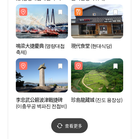
전시관)
전시관
鳴梁大捷慶典 (명량대첩
現代食堂 (현대식당)
珍島龍
축제)
李忠武公碧波津戰捷碑
珍島龍藏城 (진도 용장성)
雙溪寺
(이충무공 벽파진 전첩비)
도))
查看更多