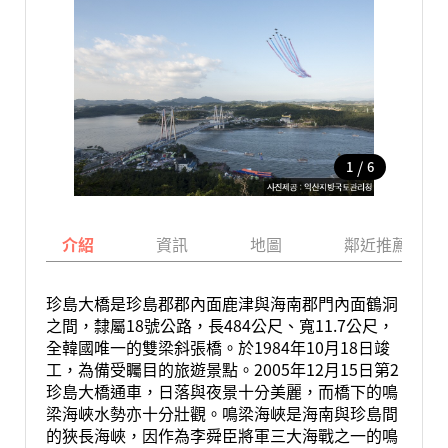
/
1
6
介紹
資訊
地圖
鄰近推薦景點
珍島大橋是珍島郡郡內面鹿津與海南郡門內面鶴洞
之間，隸屬18號公路，長484公尺、寬11.7公尺，
全韓國唯一的雙梁斜張橋。於1984年10月18日竣
工，為備受矚目的旅遊景點。2005年12月15日第2
珍島大橋通車，日落與夜景十分美麗，而橋下的鳴
梁海峽水勢亦十分壯觀。鳴梁海峽是海南與珍島間
的狹長海峽，因作為李舜臣將軍三大海戰之一的鳴