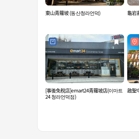
東山青蘿坡 (동산청라언덕)
龜岩
[事後免稅店]emart24青蘿坡店(이마트
啟聖中
24 청라언덕점)