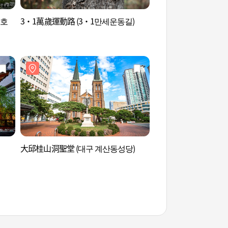
 호
3·1萬歲運動路 (3·1만세운동길)
東山青蘿坡 (동산청
大邱桂山洞聖堂 (대구 계산동성당)
徐相敦古宅 (서상돈 