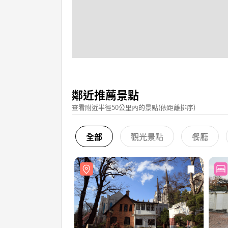
鄰近推薦景點
查看附近半徑50公里內的景點(依距離排序)
全部
觀光景點
餐廳