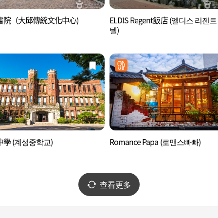
書院（大邱傳統文化中心)
ELDIS Regent飯店 (엘디스 리젠트
텔)
學 (계성중학교)
Romance Papa (로맨스빠빠)
查看更多