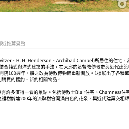
鄰近推薦景點
itzer、H. H. Henderson、Archibad Cambel)
合韓式與洋式建築的手法，在大邱的基督教傳教史與近代建築中，
開院100週年，將之改為傳教博物館重新開放。1樓展出了各種
列購買的舊約、新約相關物品。
，還有許多值得一看的景點。包括傳教士Blair住宅、Chamnes
這裡樹齡達200年的流蘇樹會開滿白色的花朵，與近代建築交相