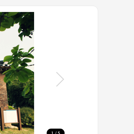
/
1
5