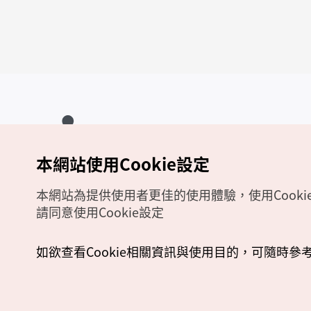
本網站使用Cookie設定
Copyrights (c) 韓國觀光公社版權所有
如有相關疑問或建議，歡迎來信至
官方信箱
chinese_big5@knto.or.kr
本網站為提供使用者更佳的使用體驗，使用Cooki
請同意使用Cookie設定
如欲查看Cookie相關資訊與使用目的，可隨時參