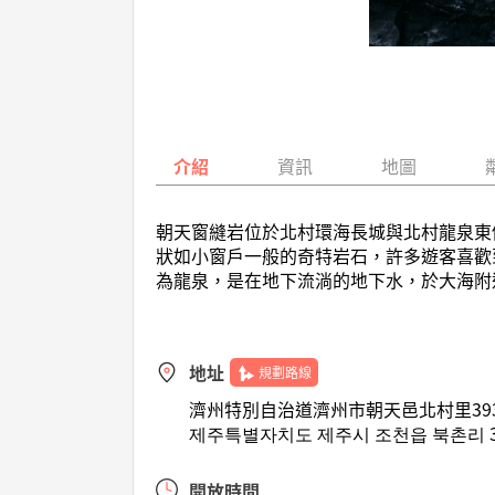
介紹
資訊
地圖
朝天窗縫岩位於北村環海長城與北村龍泉東
狀如小窗戶一般的奇特岩石，許多遊客喜歡
為龍泉，是在地下流淌的地下水，於大海附
地址
規劃路線
濟州特別自治道濟州市朝天邑北村里39
제주특별자치도 제주시 조천읍 북촌리 3
開放時間