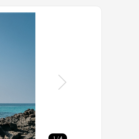
/
1
4