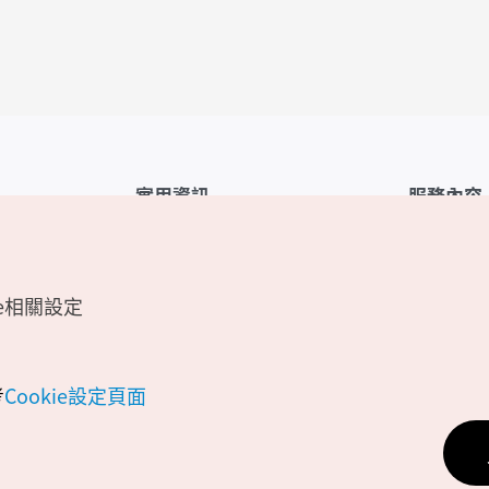
實用資訊
服務內容
韓國觀光公社APP
服務條款
1330韓國旅遊諮詢翻譯熱線
FAQ
e相關設定
韓國旅遊地圖
個人資訊保
電子書
Cookie 設
Odii
Cookie政策
考
Cookie設定頁面
位置資訊服
個人位置資