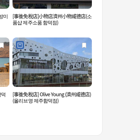
방미
[事後免稅店]小物店濟州小物咸德店(소
北村石頭爺爺美術館
품샵 제주소품 함덕점)
술관)
함덕
[事後免稅店] Olive Young (濟州咸德店)
茶喜然 (다희연)
(올리브영 제주함덕점)