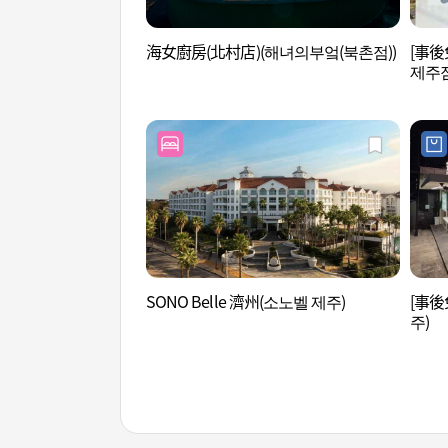
海女廚房(北村店)(해녀의부엌(북촌점))
[事後
제주점
SONO Belle 濟州(소노벨 제주)
[事後
주)