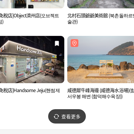
免稅店]Object濟州店(오브젝트
北村石頭爺爺美術館 (북촌돌하르
)
술관)
免稅店]Handsome Jeju(핸썸제
咸德犀牛峰海邊 (咸德海水浴場)(
서우봉 해변 (함덕해수욕장))
查看更多