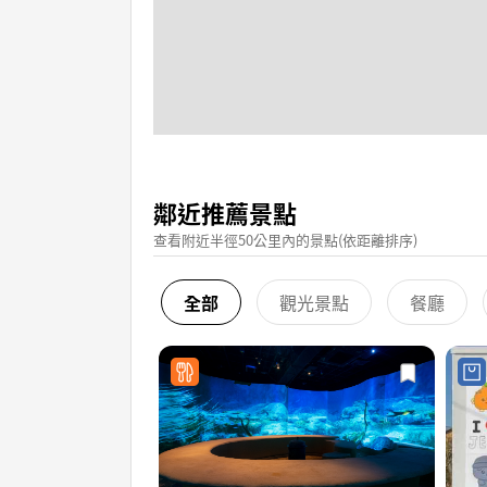
鄰近推薦景點
查看附近半徑50公里內的景點(依距離排序)
全部
觀光景點
餐廳