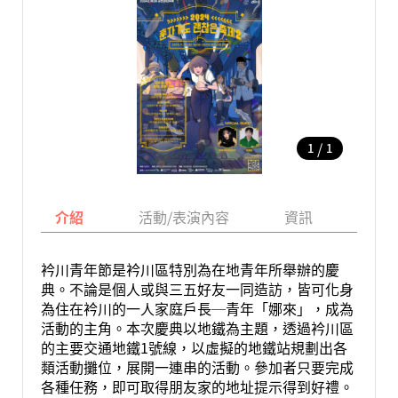
/
1
1
介紹
活動/表演內容
資訊
地圖
衿川青年節是衿川區特別為在地青年所舉辦的慶
典。不論是個人或與三五好友一同造訪，皆可化身
為住在衿川的一人家庭戶長─青年「娜來」，成為
活動的主角。本次慶典以地鐵為主題，透過衿川區
的主要交通地鐵1號線，以虛擬的地鐵站規劃出各
類活動攤位，展開一連串的活動。參加者只要完成
各種任務，即可取得朋友家的地址提示得到好禮。