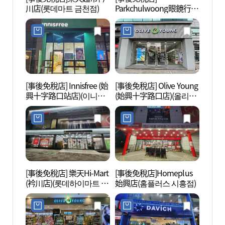
川店(롯데마트 금천점)
Parkchulwoong眼鏡行
自然公
(박철웅 안경원)
장(구
[事後免稅店] Innisfree (始
[事後免稅店] Olive Young
Net
興十字路口站店)(이니스
(始興十字路口店)(올리브
(넷마
프리 시흥사거리역점)
영 시흥사거리점)
[事後免稅店] 樂天Hi-Mart
[事後免稅店]Homeplus
三聖山
(衿川店)(롯데하이마트 금
始興店(홈플러스 시흥점)
천점)