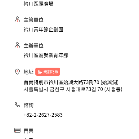
衿川區廳廣場
主管單位
衿川青年節企劃團
主辦單位
衿川區廳就業青年課
地址
規劃路線
首爾特別市衿川區始興大路73街70 (始興洞)
서울특별시 금천구 시흥대로73길 70 (시흥동)
諮詢
+82-2-2627-2583
門票