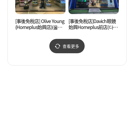
[事後免稅店] Olive Young
[事後免稅店]Davich眼鏡
道德山
(Homeplus始興店)(올리
始興Homeplus前店(다비
다리)
브영 홈플러스시흥점)
치안경 시흥홈플러스앞
점)
查看更多