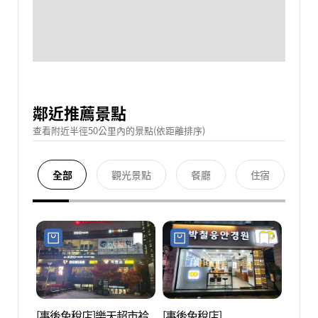
鄰近推薦景點
查看附近半徑50公里內的景點(依距離排序)
全部
觀光景點
餐廳
住宿
[事後免稅店]樂天超市衿
[事後免稅店]
雲山