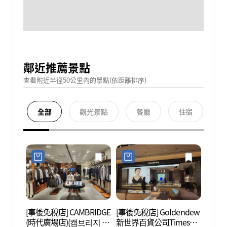
鄰近推薦景點
查看附近半徑50公里內的景點(依距離排序)
全部
觀光景點
餐廳
住宿
[事後免稅店] CAMBRIDGE
[事後免稅店] Goldendew
N.Oli
(時代廣場店)(캠브리지 타
新世界百貨公司Times
브 에