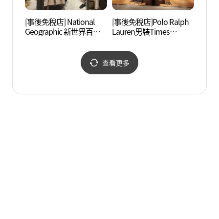
[事後免稅店] National
[事後免稅店]Polo Ralph
D-C
Geographic 新世界百貨
Lauren男裝Times
아트센
公司Times Square店(내
Square店(폴로 랄프로렌
셔널지오그래픽 신세계
남성 타임스퀘어점)
백화점 타임스퀘어점)
查看更多