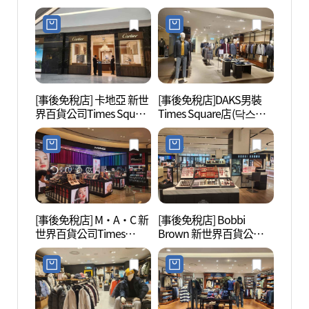
임스퀘어점)
Square店(골든듀 신세계
백화점 타임스퀘어점)
[事後免稅店] 卡地亞 新世
[事後免稅店]DAKS男裝
Sea
界百貨公司Times Square
Times Square店(닥스남
라 워
店(까르띠에 신세계백화
성 타임스퀘어점)
점 타임스퀘어점)
[事後免稅店] M·A·C 新
[事後免稅店] Bobbi
汝矣島
世界百貨公司Times
Brown 新世界百貨公司
의도
Square店(MAC 신세계백
Times Square店(바비브
화점 타임스퀘어점)
라운 신세계백화점 타임
스퀘어점)