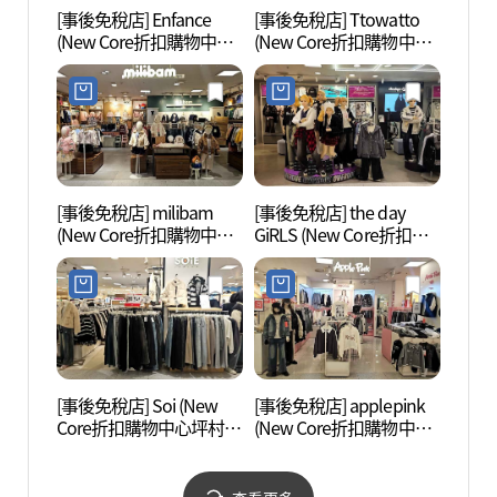
[事後免稅店] Enfance
[事後免稅店] Ttowatto
白雲湖
(New Core折扣購物中心
(New Core折扣購物中心
坪村店)(앙팡스 뉴코아아
坪村店)(또와또 뉴코아아
울렛 평촌점)
울렛 평촌점)
[事後免稅店] milibam
[事後免稅店] the day
安養川
(New Core折扣購物中心
GiRLS (New Core折扣購
坪村店)(밀리밤 뉴코아아
物中心坪村店)(더데이걸
울렛 평촌점)
뉴코아아울렛 평촌점)
[事後免稅店] Soi (New
[事後免稅店] applepink
穩穩舍
Core折扣購物中心坪村
(New Core折扣購物中心
店)(소이 뉴코아아울렛 평
坪村店)(애플핑크 뉴코아
촌점)
아울렛 평촌점)