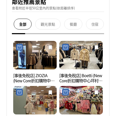
鄰近推薦景點
查看附近半徑50公里內的景點(依距離排序)
全部
觀光景點
餐廳
住宿
[事後免稅店] ZIOZIA
[事後免稅店] Boetti (New
果川
(New Core折扣購物中心
Core折扣購物中心坪村
(과천
坪村店)(지오지아 뉴코아
店)(보에띠 뉴코아아울렛
아울렛 평촌점)
평촌점)