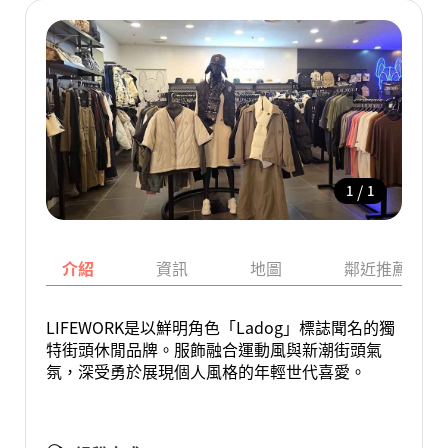
/
1
1
介紹
資訊
地圖
鄰近推薦景點
LIFEWORK是以鮮明角色「Ladog」標誌聞名的獨
特街頭休閒品牌。服飾融合運動風與新潮街頭氣
氛，深受勇於展現個人風格的年輕世代喜愛。