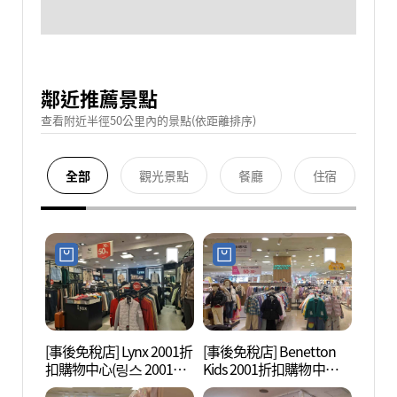
鄰近推薦景點
查看附近半徑50公里內的景點(依距離排序)
全部
觀光景點
餐廳
住宿
[事後免稅店] Lynx 2001折
[事後免稅店] Benetton
首爾
扣購物中心(링스 2001아
Kids 2001折扣購物中心
(서울
울렛 중계점)
(베네통키즈 2001아울렛