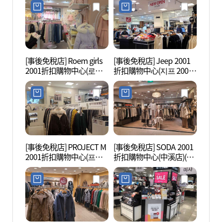
중계점)
[事後免稅店] Roem girls
[事後免稅店] Jeep 2001
首爾
2001折扣購物中心(로엠
折扣購物中心(지프 2001
[UN
걸즈 2001아울렛 중계점)
아울렛 중계점)
(서울
코 세
[事後免稅店] PROJECT M
[事後免稅店] SODA 2001
北首爾
2001折扣購物中心(프로
折扣購物中心(中溪店)(모
의 숲)
젝트엠 2001아울렛 중계
스코나 2001아울렛 중계
점)
점)