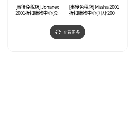
[事後免稅店] Johanex
[事後免稅店] Missha 2001
奇思妙
2001折扣購物中心(요하
折扣購物中心(미샤 2001
톡 미
넥스 2001아울렛 중계점)
아울렛 중계점)
查看更多