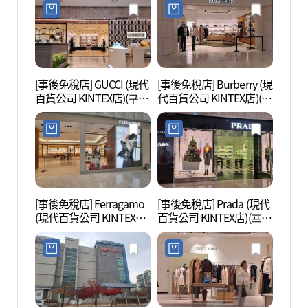
백화점 킨텍스점)
[事後免稅店] GUCCI (現代
[事後免稅店] Burberry (現
One
百貨公司 KINTEX店)(구찌
代百貨公司 KINTEX店)(버
마운트
현대백화점 킨텍스점)
버리 현대백화점 킨텍스
점)
[事後免稅店] Ferragamo
[事後免稅店] Prada (現代
一山Aq
(現代百貨公司 KINTEX店)
百貨公司 KINTEX店)(프라
界(아
(페라가모 현대백화점 킨
다 현대백화점 킨텍스점)
텍스점)