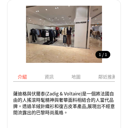
/
1
1
介紹
資訊
地圖
鄰近推薦景點
薩迪格與伏爾泰(Zadig & Voltaire)是一個將法國自
由的人搖滾時髦精神與奢華面料相結合的人當代品
牌。透過羊絨針織衫和復古皮革產品,展現出不經意
間流露出的巴黎時尚風格。