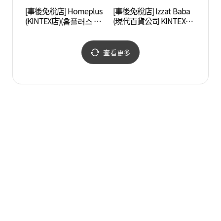
[事後免稅店] Homeplus
[事後免稅店] Izzat Baba
一山
(KINTEX店)(홈플러스 킨
(現代百貨公司 KINTEX店)
공원)
텍스점)
(아이잗바바 현대백화점
킨텍스점)
查看更多