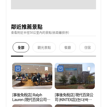
鄰近推薦景點
查看附近半徑50公里內的景點(依距離排序)
全部
觀光景點
餐廳
住宿
[事後免稅店] Ralph
[事後免稅店] 現代百貨公
高陽現
Lauren (現代百貨公司
司 (KINTEX店)(현대백화
대모터
KINTEX店)(랄프로렌 현대
점 킨텍스점)