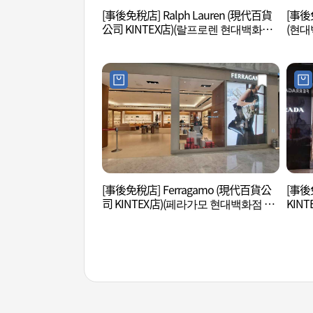
[事後免稅店] Ralph Lauren (現代百貨
[事後
公司 KINTEX店)(랄프로렌 현대백화점
(현대
킨텍스점)
[事後免稅店] Ferragamo (現代百貨公
[事後
司 KINTEX店)(페라가모 현대백화점 킨
KIN
텍스점)
점)