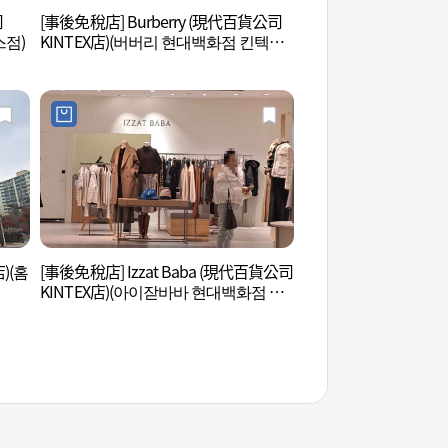
司
[事後免稅店] Burberry (現代百貨公司
高陽現代汽車工作室
스점)
KINTEX店)(버버리 현대백화점 킨텍스
오 고양)
점)
店)(홈
[事後免稅店] Izzat Baba (現代百貨公司
一山Aqua Plane
KINTEX店)(아이잗바바 현대백화점 킨
넷 일산)
텍스점)