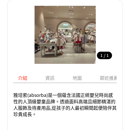
/
1
1
介紹
資訊
地圖
鄰近推薦景點
雅培索(absorba)是一個蘊含法國正統嬰兒時尚感
性的人頂級嬰童品牌。透過面料高端且細節精湛的
人服飾及待產用品,從孩子的人最初瞬間起便陪伴其
珍貴成長。