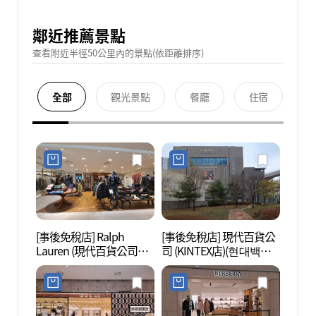
鄰近推薦景點
查看附近半徑50公里內的景點(依距離排序)
全部
觀光景點
餐廳
住宿
[事後免稅店] Ralph
[事後免稅店] 現代百貨公
高陽現
Lauren (現代百貨公司
司 (KINTEX店)(현대백화
대모터
KINTEX店)(랄프로렌 현대
점 킨텍스점)
백화점 킨텍스점)