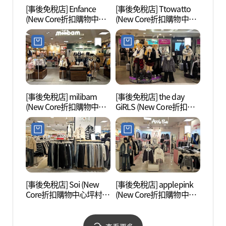
[事後免稅店] Enfance
[事後免稅店] Ttowatto
白雲湖
(New Core折扣購物中心
(New Core折扣購物中心
坪村店)(앙팡스 뉴코아아
坪村店)(또와또 뉴코아아
울렛 평촌점)
울렛 평촌점)
[事後免稅店] milibam
[事後免稅店] the day
安養川
(New Core折扣購物中心
GiRLS (New Core折扣購
坪村店)(밀리밤 뉴코아아
物中心坪村店)(더데이걸
울렛 평촌점)
뉴코아아울렛 평촌점)
[事後免稅店] Soi (New
[事後免稅店] applepink
穩穩舍
Core折扣購物中心坪村
(New Core折扣購物中心
店)(소이 뉴코아아울렛 평
坪村店)(애플핑크 뉴코아
촌점)
아울렛 평촌점)