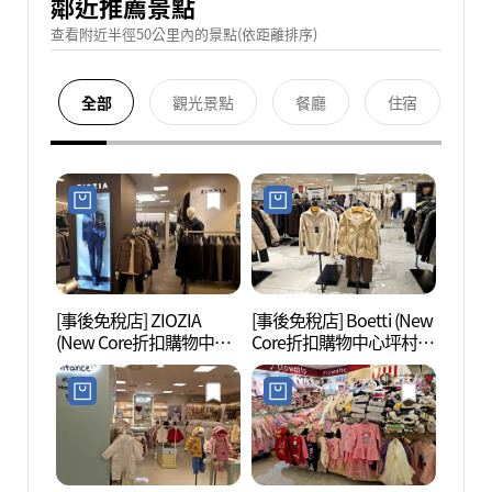
鄰近推薦景點
查看附近半徑50公里內的景點(依距離排序)
全部
觀光景點
餐廳
住宿
[事後免稅店] ZIOZIA
[事後免稅店] Boetti (New
果川
(New Core折扣購物中心
Core折扣購物中心坪村
(과천
坪村店)(지오지아 뉴코아
店)(보에띠 뉴코아아울렛
아울렛 평촌점)
평촌점)