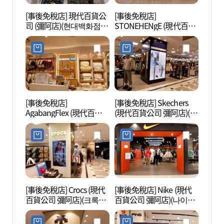
[事後免稅店] 現代百貨公
[事後免稅店]
夢之林
司 (彌阿店)(현대백화점
STONEHENgE (現代百貨
아트센
미아점)
公司 彌阿店)(스톤헨지 현
대백화점 미아점)
[事後免稅店]
[事後免稅店] Skechers
北首爾
AgabangFlex (現代百貨
(現代百貨公司 彌阿店)(스
의 숲)
公司 彌阿店)(아가방플렉
케쳐스 현대백화점 미아
스 현대백화점 미아점)
점)
[事後免稅店] Crocs (現代
[事後免稅店] Nike (現代
首爾貞
百貨公司 彌阿店)(크록스
百貨公司 彌阿店)(나이키
文化遺
현대백화점 미아점)
현대백화점 미아점)
덕왕후
화유산