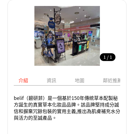
/
1
1
介紹
資訊
地圖
鄰近推薦景點
belif（碧研菲）是一個基於150年傳統草本配製秘
方誕生的真實草本化妝品品牌。該品牌堅持成分誠
信和摒棄冗餘包裝的實用主義,推出為肌膚補充水分
與活力的至誠產品。