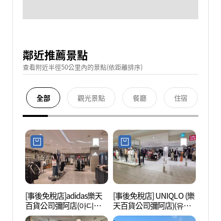
鄰近推薦景點
查看附近半徑50公里內的景點(依距離排序)
全部
觀光景點
餐廳
住宿
[事後免稅店]adidas樂天
[事後免稅店] UNIQLO (樂
夢之林
百貨公司彌阿店(아디다
天百貨公司彌阿店)(유니
아트센
스 롯데백화점 미아점)
클로 롯데백화점 미아점)