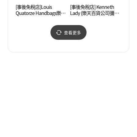
[事後免稅店]Louis
[事後免稅店] Kenneth
慶熙大
Quatorze Handbags樂天
Lady (樂天百貨公司彌阿
百貨公司彌阿店(루이까
店)(케네스레이디 롯데백
또즈 핸드백 롯데백화점
화점 미아점)
미아점)
查看更多