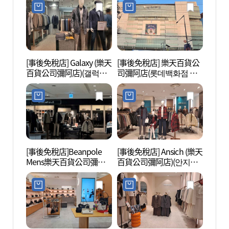
[事後免稅店] Galaxy (樂天
[事後免稅店] 樂天百貨公
北首爾
百貨公司彌阿店)(갤럭시
司彌阿店(롯데백화점 미
의 숲)
롯데백화점 미아점)
아점)
[事後免稅店]Beanpole
[事後免稅店] Ansich (樂天
洪陵樹
Mens樂天百貨公司彌阿
百貨公司彌阿店)(안지크
店(빈폴맨즈 롯데백화점
롯데백화점 미아점)
미아점)