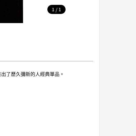
/
1
1
,推出了歷久彌新的人經典單品。