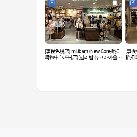
[事後免稅店] milibam (New Core折扣
[事後免
購物中心坪村店)(밀리밤 뉴코아아울렛
折扣
평촌점)
아울렛