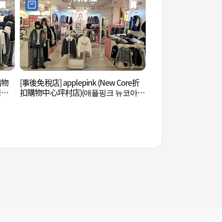
購物
[事後免稅店] applepink (New Core折
安養川 (안양천)
평촌
扣購物中心坪村店)(애플핑크 뉴코아아
울렛 평촌점)