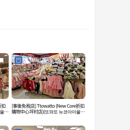
e折扣
[事後免稅店] Ttowatto (New Core折扣
果川野生花自然學習
아울렛
購物中心坪村店)(또와또 뉴코아아울렛
연학습장)
평촌점)