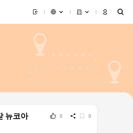
이잗 뉴코아
0
0