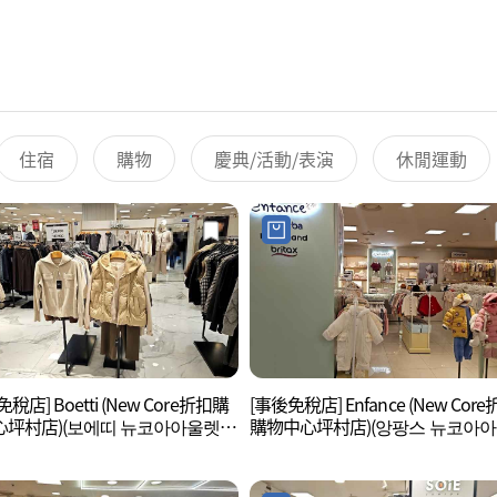
住宿
購物
慶典/活動/表演
休閒運動
稅店] Boetti (New Core折扣購
[事後免稅店] Enfance (New Cor
心坪村店)(보에띠 뉴코아아울렛
購物中心坪村店)(앙팡스 뉴코아
)
평촌점)