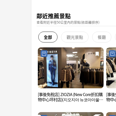
鄰近推薦景點
查看附近半徑50公里內的景點(依距離排序)
全部
觀光景點
餐廳
[事後免稅店] ZIOZIA (New Core折扣購
[事後免
物中心坪村店)(지오지아 뉴코아아울렛
物中
평촌점)
평촌점