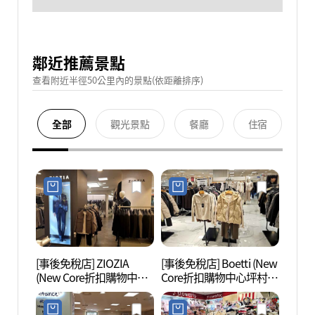
鄰近推薦景點
查看附近半徑50公里內的景點(依距離排序)
全部
觀光景點
餐廳
住宿
[事後免稅店] ZIOZIA
[事後免稅店] Boetti (New
果川
(New Core折扣購物中心
Core折扣購物中心坪村
(과천
坪村店)(지오지아 뉴코아
店)(보에띠 뉴코아아울렛
아울렛 평촌점)
평촌점)