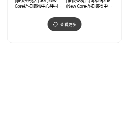
[事後免稅店] Soi (New
[事後免稅店] applepink
穩穩舍
Core折扣購物中心坪村
(New Core折扣購物中心
店)(소이 뉴코아아울렛 평
坪村店)(애플핑크 뉴코아
촌점)
아울렛 평촌점)
查看更多