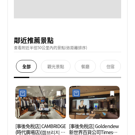
鄰近推薦景點
查看附近半徑50公里內的景點(依距離排序)
全部
觀光景點
餐廳
住宿
[事後免稅店] CAMBRIDGE
[事後免稅店] Goldendew
N.Oli
(時代廣場店)(캠브리지 타
新世界百貨公司Times
브 에