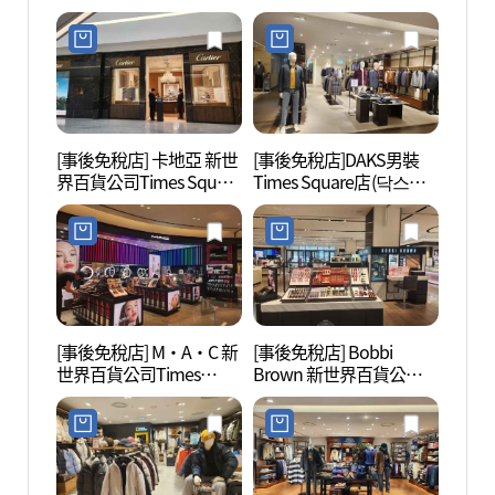
임스퀘어점)
Square店(골든듀 신세계
백화점 타임스퀘어점)
[事後免稅店] 卡地亞 新世
[事後免稅店]DAKS男裝
Sea
界百貨公司Times Square
Times Square店(닥스남
라 워
店(까르띠에 신세계백화
성 타임스퀘어점)
점 타임스퀘어점)
[事後免稅店] M·A·C 新
[事後免稅店] Bobbi
汝矣島
世界百貨公司Times
Brown 新世界百貨公司
의도
Square店(MAC 신세계백
Times Square店(바비브
화점 타임스퀘어점)
라운 신세계백화점 타임
스퀘어점)