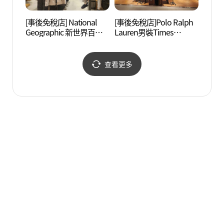
[事後免稅店] National
[事後免稅店]Polo Ralph
D-C
Geographic 新世界百貨
Lauren男裝Times
아트센
公司Times Square店(내
Square店(폴로 랄프로렌
셔널지오그래픽 신세계
남성 타임스퀘어점)
백화점 타임스퀘어점)
查看更多