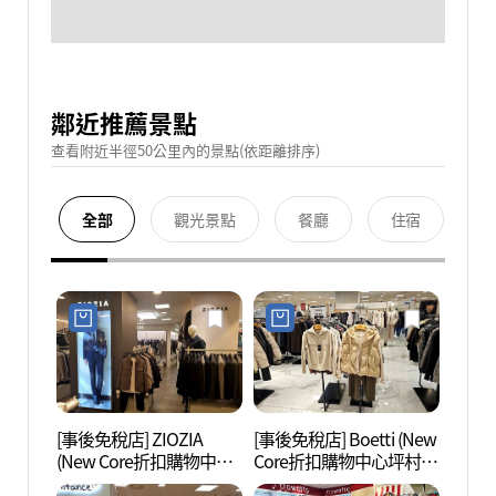
鄰近推薦景點
查看附近半徑50公里內的景點(依距離排序)
全部
觀光景點
餐廳
住宿
[事後免稅店] ZIOZIA
[事後免稅店] Boetti (New
果川
(New Core折扣購物中心
Core折扣購物中心坪村
(과천
坪村店)(지오지아 뉴코아
店)(보에띠 뉴코아아울렛