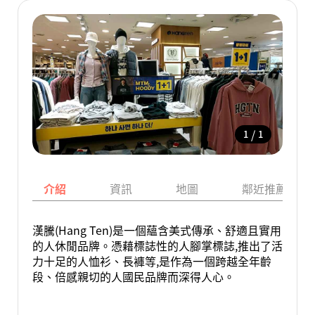
/
1
1
介紹
資訊
地圖
鄰近推薦景點
漢騰(Hang Ten)是一個蘊含美式傳承、舒適且實用
的人休閒品牌。憑藉標誌性的人腳掌標誌,推出了活
力十足的人恤衫、長褲等,是作為一個跨越全年齡
段、倍感親切的人國民品牌而深得人心。