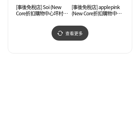
[事後免稅店] Soi (New
[事後免稅店] applepink
穩穩舍
Core折扣購物中心坪村
(New Core折扣購物中心
店)(소이 뉴코아아울렛 평
坪村店)(애플핑크 뉴코아
촌점)
아울렛 평촌점)
查看更多