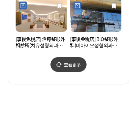
[事後免稅店] 治癒整形外
[事後免稅店] BIO整形外
韓流明
科診所(치유성형외과의
科(비아이오성형외과의
(Kst
원)
원)
리)
查看更多