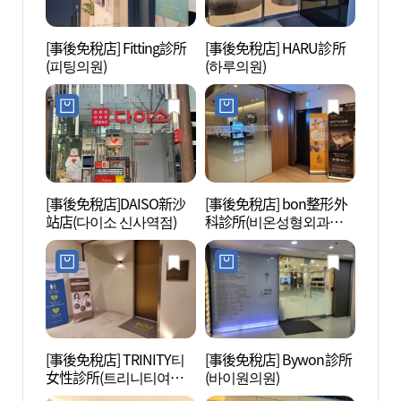
[事後免稅店] Fitting診所
[事後免稅店] HARU診所
SPA 
(피팅의원)
(하루의원)
[事後免稅店]DAISO新沙
[事後免稅店] bon整形外
COCO
站店(다이소 신사역점)
科診所(비온성형외과의
所(江
원)
구소(
[事後免稅店] TRINITY티
[事後免稅店] Bywon診所
新沙洞
女性診所(트리니티여성
(바이원의원)
로수길
의원)