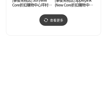
[事後免稅店] Soi (New
[事後免稅店] applepink
穩穩舍
Core折扣購物中心坪村
(New Core折扣購物中心
店)(소이 뉴코아아울렛 평
坪村店)(애플핑크 뉴코아
촌점)
아울렛 평촌점)
查看更多