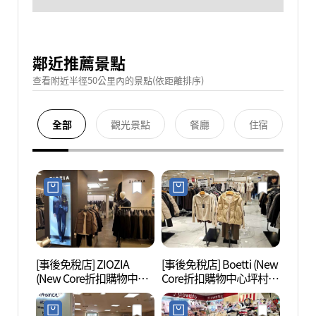
鄰近推薦景點
查看附近半徑50公里內的景點(依距離排序)
全部
觀光景點
餐廳
住宿
[事後免稅店] ZIOZIA
[事後免稅店] Boetti (New
果川
(New Core折扣購物中心
Core折扣購物中心坪村
(과천
坪村店)(지오지아 뉴코아
店)(보에띠 뉴코아아울렛
아울렛 평촌점)
평촌점)