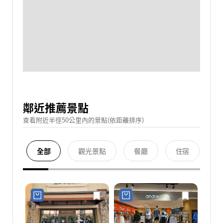
鄰近推薦景點
查看附近半徑50公里內的景點(依距離排序)
全部
觀光景點
餐廳
住宿