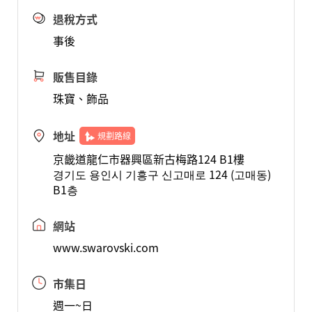
退稅方式
事後
販售目錄
珠寶、飾品
地址
規劃路線
京畿道龍仁市器興區新古梅路124 B1樓
경기도 용인시 기흥구 신고매로 124 (고매동)
B1층
網站
www.swarovski.com
市集日
週一~日