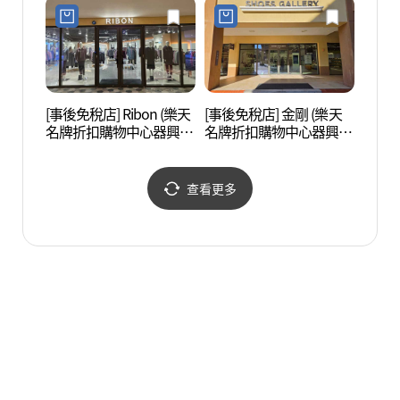
아울렛 기흥점)
프리미엄아울렛 기흥점)
[事後免稅店] Ribon (樂天
[事後免稅店] 金剛 (樂天
白南準
名牌折扣購物中心器興
名牌折扣購物中心器興
아트센
店)(리본 롯데프리미엄아
店)(금강제화 롯데프리미
울렛 기흥점)
엄아울렛 기흥점)
查看更多