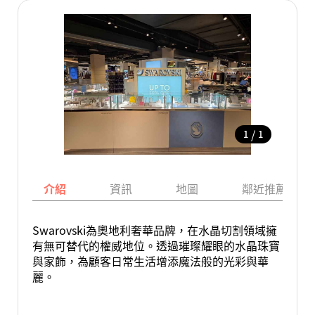
/
1
1
介紹
資訊
地圖
鄰近推薦景點
Swarovski為奧地利奢華品牌，在水晶切割領域擁
有無可替代的權威地位。透過璀璨耀眼的水晶珠寶
與家飾，為顧客日常生活增添魔法般的光彩與華
麗。