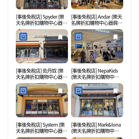
[事後免稅店] Spyder (樂
[事後免稅店] Andar (樂天
韓國民
天名牌折扣購物中心器興
名牌折扣購物中心器興
店)(스파이더 롯데프리미
店)(안다르 롯데프리미엄
엄아울렛 기흥점)
아울렛 기흥점)
[事後免稅店] 佐丹奴 (樂
[事後免稅店] NepaKids
器興
天名牌折扣購物中心器興
(樂天名牌折扣購物中心
(기흥
店)(지오다노 롯데프리미
器興店)(네파키즈 롯데프
놀이터
엄아울렛 기흥점)
리미엄아울렛 기흥점)
[事後免稅店] System (樂
[事後免稅店] Mark&lona
京畿道
天名牌折扣購物中心器興
(樂天名牌折扣購物中心
도어
店)(시스템 롯데프리미엄
器興店)(마크앤로나 롯데