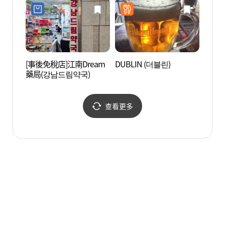
스토어)
[事後免稅店]江南Dream
DUBLIN (더블린)
吉祥陶
藥局(강남드림약국)
查看更多