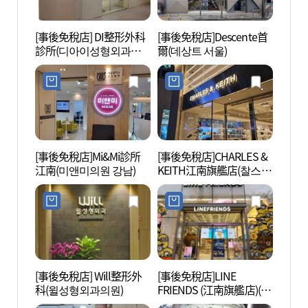
[事後免稅店] DI整形外科
[事後免稅店]Descente首
國技院
診所(디아이성형외과의
爾(데상트 서울)
(국기
원)
[事後免稅店]Mi&Mi診所
[事後免稅店]CHARLES &
三星江
江南(미앤미의원 강남)
KEITH江南旗艦店(찰스앤
키스 강남 플래그십스토
어)
[事後免稅店] Will整形外
[事後免稅店]LINE
Hema
科(윌성형외과의원)
FRIENDS (江南旗艦店)(라
디오)
인프렌즈 강남 플래그십