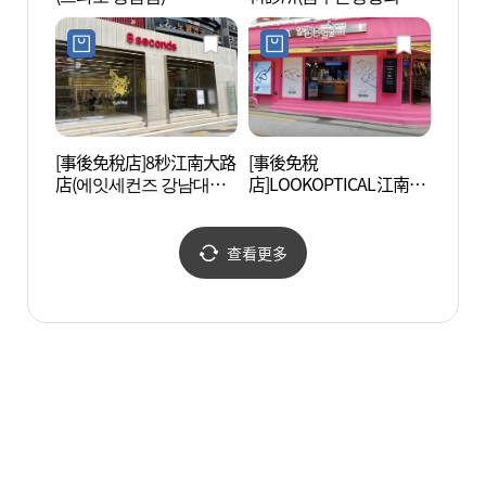
의원)
[事後免稅店]8秒江南大路
[事後免稅
吉祥陶
店(에잇세컨즈 강남대로
店]LOOKOPTICAL江南站
점)
店(룩옵티컬 강남역점)
查看更多