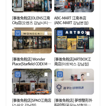
[事後免稅店]OLENS江南
ABC-MART 江南本店
國技院
City店(오렌즈 강남시티
(ABC-MART 강남본점)
(국기
점)
[事後免稅店] Wonder
[事後免稅店]ARTBOX江
三星江
Place(Starfield COEX Mall
南店(아트박스 강남점)
店)(원더플레이스 스타필
드 코엑스몰점)
[事後免稅店]SPAO江南店
[事後免稅店] 夢想整形外
Hema
(스파오 강남점)
科診所(꿈꾸는성형외과
디오)