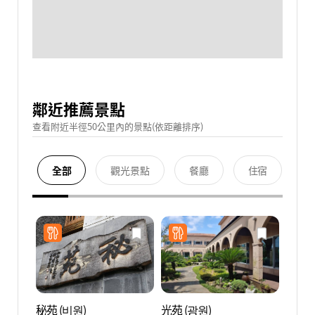
鄰近推薦景點
查看附近半徑50公里內的景點(依距離排序)
全部
觀光景點
餐廳
住宿
秘苑 (비원)
光苑 (광원)
Nex