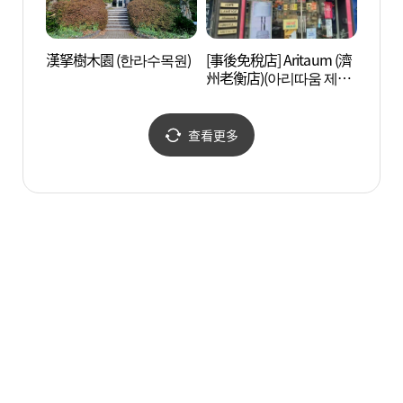
漢拏樹木園 (한라수목원)
[事後免稅店] Aritaum (濟
老衡超
州老衡店)(아리따움 제주
노형점)
查看更多