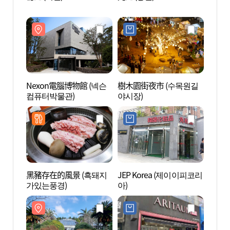
컴퓨터
Nexon電腦博物館 (넥슨
樹木園街夜市 (수목원길
百樂
컴퓨터박물관)
야시장)
(파라
그랜드
黑豬存在的風景 (흑돼지
JEP Korea (제이이피코리
濟州愛
가있는풍경)
아)
랜드)