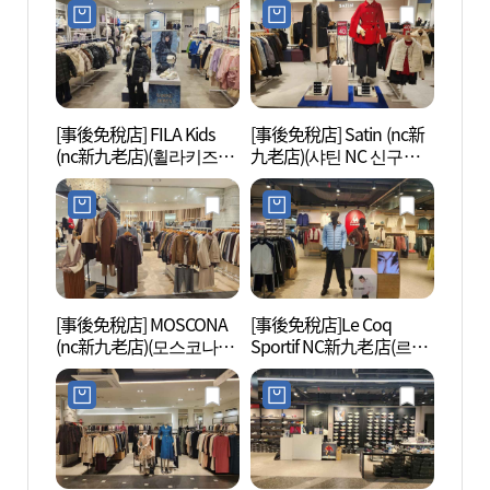
[事後免稅店] FILA Kids
[事後免稅店] Satin (nc新
文來創
(nc新九老店)(휠라키즈
九老店)(샤틴 NC 신구로
NC 신구로점)
점)
[事後免稅店] MOSCONA
[事後免稅店]Le Coq
Sea
(nc新九老店)(모스코나
Sportif NC新九老店(르꼬
라 워
NC 신구로점)
끄 스포르티브 NC 신구로
점)