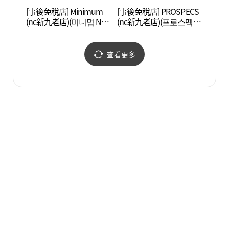
[事後免稅店] Minimum
[事後免稅店] PROSPECS
Artr
(nc新九老店)(미니멈 NC
(nc新九老店)(프로스펙스
신구로점)
NC 신구로점)
查看更多