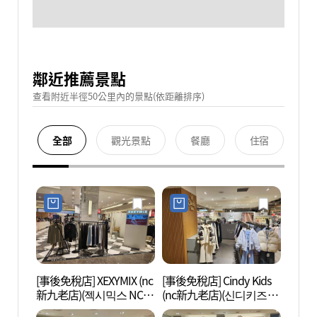
鄰近推薦景點
查看附近半徑50公里內的景點(依距離排序)
全部
觀光景點
餐廳
住宿
[事後免稅店] XEXYMIX (nc
[事後免稅店] Cindy Kids
D-C
新九老店)(젝시믹스 NC
(nc新九老店)(신디키즈
아트센
신구로점)
NC 신구로점)