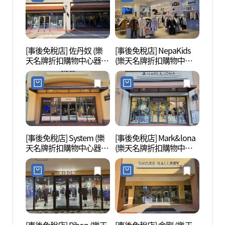
[事後免稅店] 佐丹奴 (樂
[事後免稅店] NepaKids
器興
天名牌折扣購物中心器興
(樂天名牌折扣購物中心
(기흥
店)(지오다노 롯데프리미
器興店)(네파키즈 롯데프
놀이터
엄아울렛 기흥점)
리미엄아울렛 기흥점)
[事後免稅店] System (樂
[事後免稅店] Mark&lona
京畿道
天名牌折扣購物中心器興
(樂天名牌折扣購物中心
도어
店)(시스템 롯데프리미엄
器興店)(마크앤로나 롯데
아울렛 기흥점)
프리미엄아울렛 기흥점)