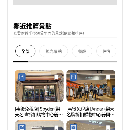
鄰近推薦景點
查看附近半徑50公里內的景點(依距離排序)
全部
觀光景點
餐廳
住宿
[事後免稅店] Spyder (樂
[事後免稅店] Andar (樂天
韓國民
天名牌折扣購物中心器興
名牌折扣購物中心器興
店)(스파이더 롯데프리미
店)(안다르 롯데프리미엄
엄아울렛 기흥점)
아울렛 기흥점)