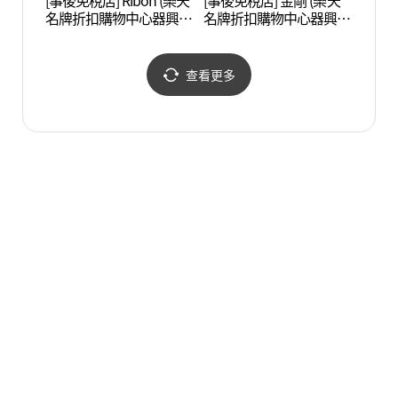
[事後免稅店] Ribon (樂天
[事後免稅店] 金剛 (樂天
白南準
名牌折扣購物中心器興
名牌折扣購物中心器興
아트센
店)(리본 롯데프리미엄아
店)(금강제화 롯데프리미
울렛 기흥점)
엄아울렛 기흥점)
查看更多