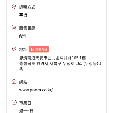
退稅方式
事後
販售目錄
配件
地址
規劃路線
忠清南道天安市西北區斗井路165 1樓
충청남도 천안시 서북구 두정로 165 (두정동) 1
층
網站
www.poom.co.kr/
市集日
週一~日