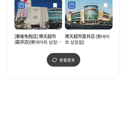
[事後免稅店] 樂天超市
樂天超市星井店 (롯데마
地中海
(星井店)(롯데마트 성정
트 성정점)
점)
查看更多