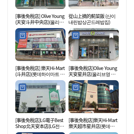
[事後免稅店] Olive Young
從山上摘的薊菜飯 (산이
nblg
(天安斗井中央店)(올리브
내린밥상곤드레밥집)
영 천안두정중앙점)
[事後免稅店] 樂天Hi-Mart
[事後免稅店]Olive Young
郵政博
(斗井店)(롯데하이마트 두
天安星井店(올리브영 천
정점)
안성정점)
[事後免稅店]LG電子Best
[事後免稅店]樂天Hi-Mart
天安三
Shop北天安本店(LG전자
樂天超市星井店(롯데하
거리공
베스트샵 북천안본점)
이마트 롯데마트 성정점)