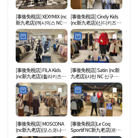
[事後免稅店] XEXYMIX (nc
[事後免稅店] Cindy Kids
D-C
新九老店)(젝시믹스 NC
(nc新九老店)(신디키즈
아트센
신구로점)
NC 신구로점)
[事後免稅店] FILA Kids
[事後免稅店] Satin (nc新
文來創
(nc新九老店)(휠라키즈
九老店)(샤틴 NC 신구로
NC 신구로점)
점)
[事後免稅店] MOSCONA
[事後免稅店]Le Coq
Sea
(nc新九老店)(모스코나
Sportif NC新九老店(르꼬
라 워
NC 신구로점)
끄 스포르티브 NC 신구로