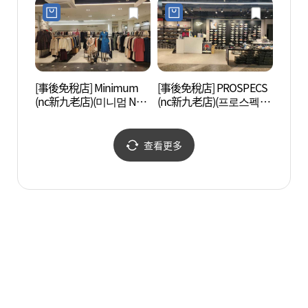
점)
[事後免稅店] Minimum
[事後免稅店] PROSPECS
Artr
(nc新九老店)(미니멈 NC
(nc新九老店)(프로스펙스
신구로점)
NC 신구로점)
查看更多