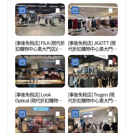
購物中心東大門店)(지오
(샤틴 현대아울렛 동대문
송지오 현대아울렛 동대
점)
문점)
[事後免稅店] FILA (現代折
[事後免稅店] JIGOTT (現
東大門
扣購物中心東大門店)(휠
代折扣購物中心東大門
대문디
라 현대아울렛 동대문점)
店)(JJ지고트 현대아울렛
동대문점)
[事後免稅店] Look
[事後免稅店] Trugen (現
東大門
Optical (現代折扣購物中
代折扣購物中心東大門
대문
心東大門店)(룩옵티컬 현
店)(트루젠 현대아울렛 동
대아울렛 동대문점)
대문점)