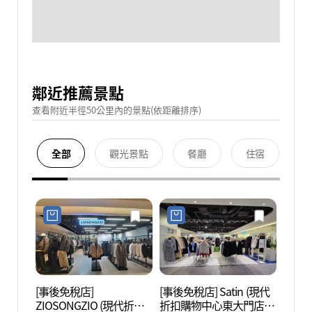
鄰近推薦景點
查看附近半徑50公里內的景點(依距離排序)
全部
觀光景點
餐廳
住宿
[事後免稅店]
[事後免稅店] Satin (現代
清溪
ZIOSONGZIO (現代折扣
折扣購物中心東大門店)
헌책방