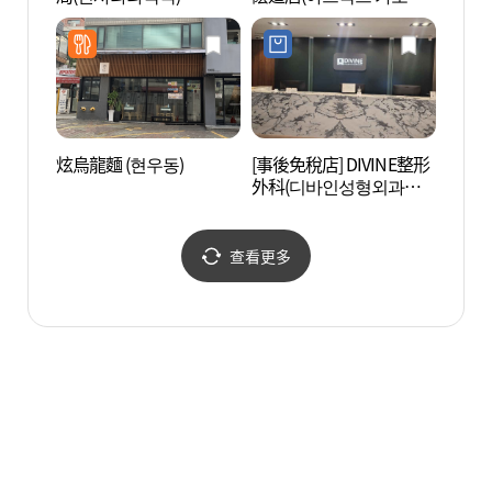
길점)
炫烏龍麵 (현우동)
[事後免稅店] DIVINE整形
島山公
外科(디바인성형외과의
원)
查看更多