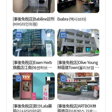
[事後免稅店]Babiline診所
Exabra (엑사브라)
COCO
(바비라인의원)
所(江
구소(
[事後免稅店]Essen Herb
[事後免稅店]Olive Young
新沙洞
旗艦店江南(에센허브 플
林蔭道Town(올리브영 가
로수길
래그십 스토어 강남)
로수길 타운)
[事後免稅店]新沙Lala藥
[事後免稅店]ARTBOX林
SPA 
局(신사라라약국)
蔭道店(아트박스 가로수