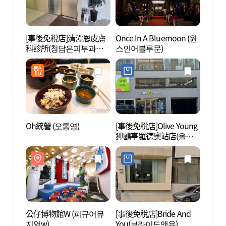
[事後免稅店]清潭恩皮膚
Once In A Bluemoon (원
公仔博
科診所(청담은피부과의
스인어블루문)
지엄w
원)
Oh統營 (오통영)
[事後免稅店]Olive Young
氣味記
狎鷗亭羅德奧站店(올리
브영 압구정로데오역점)
公仔博物館W (피규어뮤
[事後免稅店]Bride And
湖林藝
지엄w)
You(브라이드앤유)
(호림