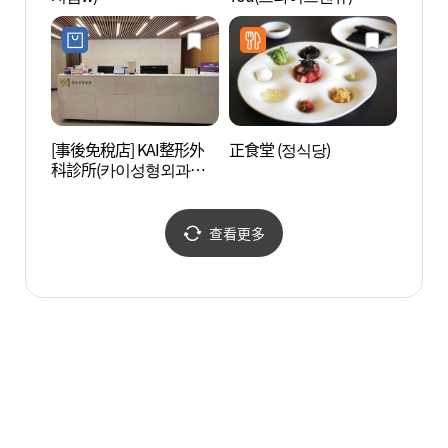
[事後免稅店] KAI整形外
正食堂 (정식당)
Marzi
科診所(카이성형외과의
店 (
원)
담점)
查看更多