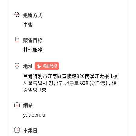
退稅方式
事後
販售目錄
其他服務
地址
規劃路線
首爾特別市江南區宣陵路820南漢江大樓 1樓
서울특별시 강남구 선릉로 820 (청담동) 남한
강빌딩 1층
網站
yqueen.kr
市集日