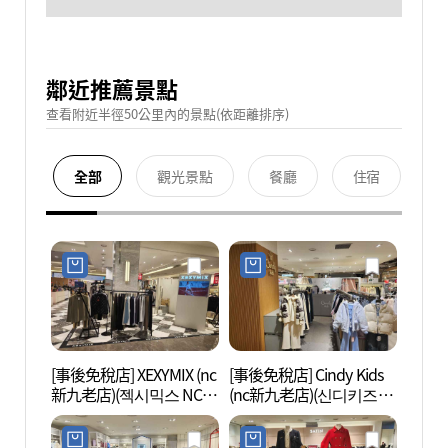
鄰近推薦景點
查看附近半徑50公里內的景點(依距離排序)
全部
觀光景點
餐廳
住宿
[事後免稅店] XEXYMIX (nc
[事後免稅店] Cindy Kids
D-C
新九老店)(젝시믹스 NC
(nc新九老店)(신디키즈
아트센
신구로점)
NC 신구로점)