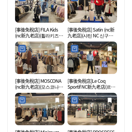
[事後免稅店] FILA Kids
[事後免稅店] Satin (nc新
文來創
(nc新九老店)(휠라키즈
九老店)(샤틴 NC 신구로
NC 신구로점)
점)
[事後免稅店] MOSCONA
[事後免稅店]Le Coq
Sea
(nc新九老店)(모스코나
Sportif NC新九老店(르꼬
라 워
NC 신구로점)
끄 스포르티브 NC 신구로
점)