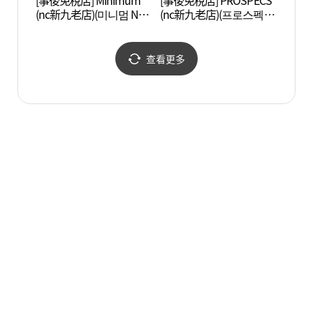
[事後免稅店] Minimum
[事後免稅店] PROSPECS
Artr
(nc新九老店)(미니멈 NC
(nc新九老店)(프로스펙스
신구로점)
NC 신구로점)
查看更多