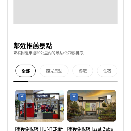
鄰近推薦景點
查看附近半徑50公里內的景點(依距離排序)
全部
觀光景點
餐廳
住宿
[事後免稅店] HUNTER 新
[事後免稅店] Izzat Baba
Wond