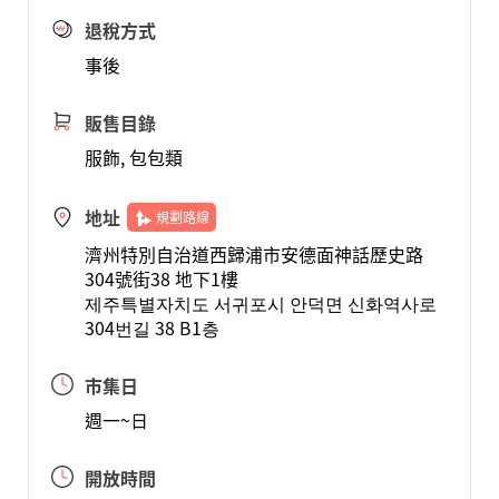
退稅方式
事後
販售目錄
服飾, 包包類
地址
規劃路線
濟州特別自治道西歸浦市安德面神話歷史路
304號街38 地下1樓
제주특별자치도 서귀포시 안덕면 신화역사로
304번길 38 B1층
市集日
週一~日
開放時間