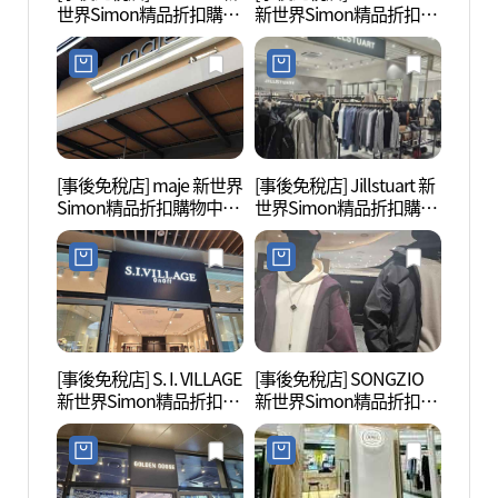
世界Simon精品折扣購物
新世界Simon精品折扣購
랜드)
中心濟州店(헌터 신세계
物中心濟州店(아이잗바
사이먼프리미엄 아울렛
바 신세계사이먼프리미
제주점)
엄아울렛 제주점)
[事後免稅店] maje 新世界
[事後免稅店] Jillstuart 新
西廣茶
Simon精品折扣購物中心
世界Simon精品折扣購物
濟州店(마쥬 신세계사이
中心濟州店(질스튜어트
먼프리미엄아울렛 제주
신세계사이먼프리미엄아
점)
울렛 제주점)
[事後免稅店] S. I. VILLAGE
[事後免稅店] SONGZIO
Nor
新世界Simon精品折扣購
新世界Simon精品折扣購
원)
物中心濟州店(SI빌리지
物中心濟州店(송지오 신
신세계사이먼프리미엄아
세계사이먼프리미엄 아
울렛 제주점)
울렛 제주점)