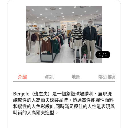
/
1
1
介紹
資訊
地圖
鄰近推薦景點
Benjefe（班杰夫）是一個象徵球場勝利、展現洗
練感性的人高爾夫球裝品牌。透過高性能彈性面料
和感性的人色彩設計,同時滿足極佳的人性能表現與
時尚的人高爾夫造型。