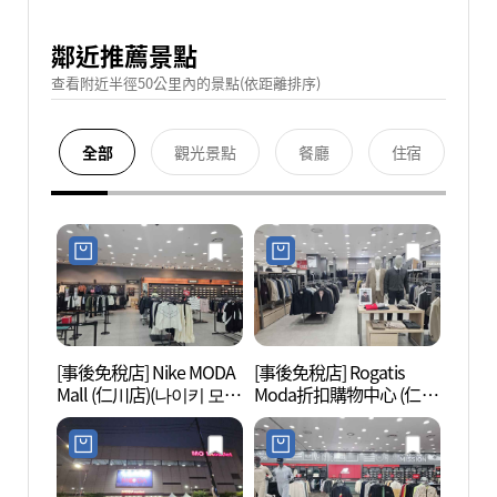
鄰近推薦景點
查看附近半徑50公里內的景點(依距離排序)
全部
觀光景點
餐廳
住宿
[事後免稅店] Nike MODA
[事後免稅店] Rogatis
青羅Sp
Mall (仁川店)(나이키 모다
Moda折扣購物中心 (仁川
스)
아울렛 인천점)
店)(로가디스 모다아울렛
인천점)