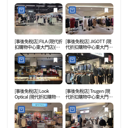
購物中心東大門店)(지오
(샤틴 현대아울렛 동대문
송지오 현대아울렛 동대
점)
문점)
[事後免稅店] FILA (現代折
[事後免稅店] JIGOTT (現
東大門
扣購物中心東大門店)(휠
代折扣購物中心東大門
대문디
라 현대아울렛 동대문점)
店)(JJ지고트 현대아울렛
동대문점)
[事後免稅店] Look
[事後免稅店] Trugen (現
東大門
Optical (現代折扣購物中
代折扣購物中心東大門
대문
心東大門店)(룩옵티컬 현
店)(트루젠 현대아울렛 동
대아울렛 동대문점)
대문점)