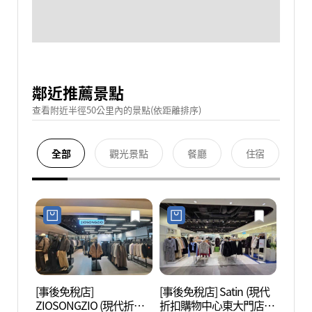
鄰近推薦景點
查看附近半徑50公里內的景點(依距離排序)
全部
觀光景點
餐廳
住宿
[事後免稅店]
[事後免稅店] Satin (現代
清溪
ZIOSONGZIO (現代折扣
折扣購物中心東大門店)
헌책방