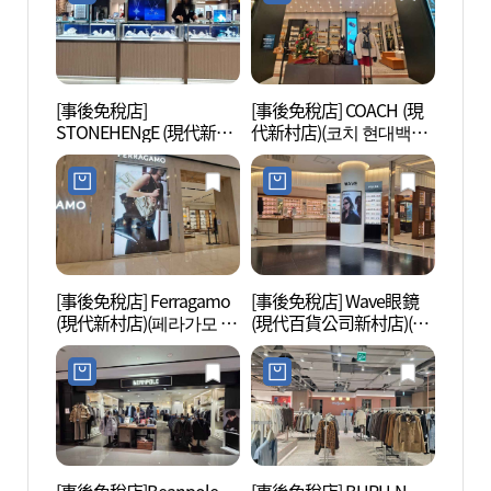
[事後免稅店]
[事後免稅店] COACH (現
Geek 
STONEHENgE (現代新村
代新村店)(코치 현대백화
브하우
店)(스톤헨지 현대백화점
점 신촌점)
신촌점)
[事後免稅店] Ferragamo
[事後免稅店] Wave眼鏡
西江大
(現代新村店)(페라가모 현
(現代百貨公司新村店)(웨
대백화점 신촌점)
이브안경 현대백화점 신
촌점)