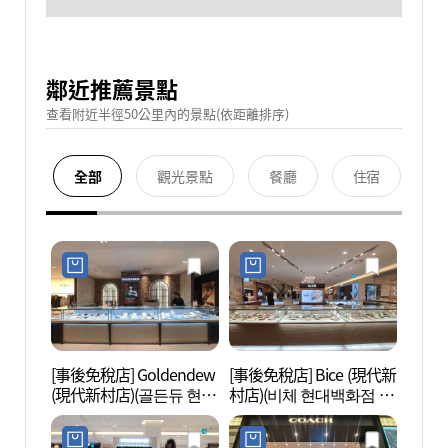
鄰近推薦景點
查看附近半徑50公里內的景點(依距離排序)
全部
觀光景點
餐廳
住宿
[事後免稅店] Goldendew
[事後免稅店] Bice (現代新
延世路
(現代新村店)(골든듀 현대
村店)(비체 현대백화점 신
백화점 신촌점)
촌점)