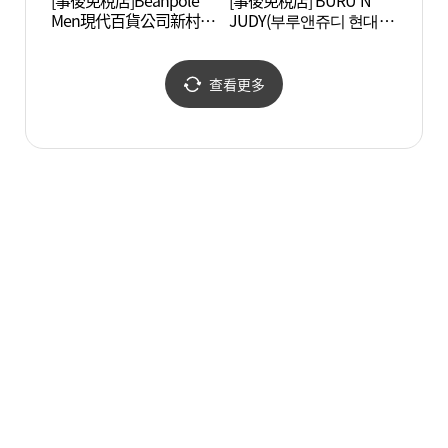
[事後免稅店]Beanpole
[事後免稅店] BURU N
京義線
Men現代百貨公司新村店
JUDY(부루앤쥬디 현대백
리)
(빈폴멘 현대백화점 신촌
화점 신촌점)
점)
查看更多