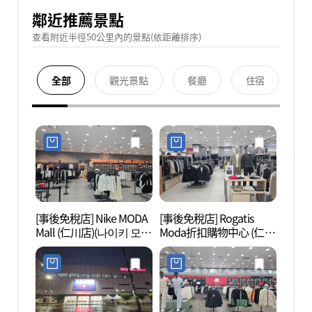
鄰近推薦景點
查看附近半徑50公里內的景點(依距離排序)
全部
觀光景點
餐廳
住宿
[事後免稅店] Nike MODA
[事後免稅店] Rogatis
青羅Sp
Mall (仁川店)(나이키 모다
Moda折扣購物中心 (仁川
스)
아울렛 인천점)
店)(로가디스 모다아울렛
인천점)