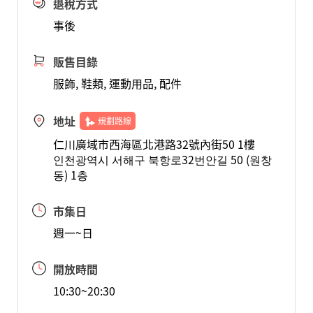
退稅方式
事後
販售目錄
服飾, 鞋類, 運動用品, 配件
地址
規劃路線
仁川廣域市西海區北港路32號內街50 1樓
인천광역시 서해구 북항로32번안길 50 (원창
동) 1층
市集日
週一~日
開放時間
10:30~20:30