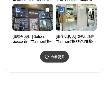
物中心濟州店(SI빌리지
物中心濟州店(송지오 신
신세계사이먼프리미엄아
세계사이먼프리미엄 아
울렛 제주점)
울렛 제주점)
[事後免稅店] Golden
[事後免稅店] DEWL 新世
濟州琉
Goose 新世界Simon精品
界Simon精品折扣購物中
의성)
折扣購物中心濟州店(골
心濟州店(듀엘 신세계사
든구스 신세계사이먼프
이먼프리미엄 아울렛 제
리미엄아울렛 제주점)
주점)
查看更多