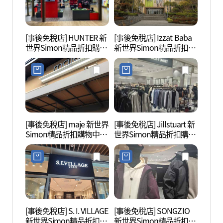
[事後免稅店] HUNTER 新
[事後免稅店] Izzat Baba
Wond
世界Simon精品折扣購物
新世界Simon精品折扣購
랜드)
中心濟州店(헌터 신세계
物中心濟州店(아이잗바
사이먼프리미엄 아울렛
바 신세계사이먼프리미
제주점)
엄아울렛 제주점)
[事後免稅店] maje 新世界
[事後免稅店] Jillstuart 新
西廣茶
Simon精品折扣購物中心
世界Simon精品折扣購物
濟州店(마쥬 신세계사이
中心濟州店(질스튜어트
먼프리미엄아울렛 제주
신세계사이먼프리미엄아
점)
울렛 제주점)
[事後免稅店] S. I. VILLAGE
[事後免稅店] SONGZIO
Nor
新世界Simon精品折扣購
新世界Simon精品折扣購
원)