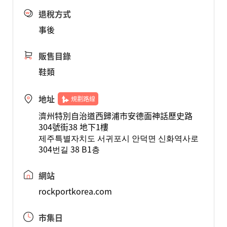
退稅方式
事後
販售目錄
鞋類
地址
規劃路線
濟州特別自治道西歸浦市安德面神話歷史路
304號街38 地下1樓
제주특별자치도 서귀포시 안덕면 신화역사로
304번길 38 B1층
網站
rockportkorea.com
市集日