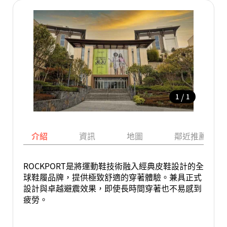
/
1
1
介紹
資訊
地圖
鄰近推薦景點
ROCKPORT是將運動鞋技術融入經典皮鞋設計的全
球鞋履品牌，提供極致舒適的穿著體驗。兼具正式
設計與卓越避震效果，即使長時間穿著也不易感到
疲勞。