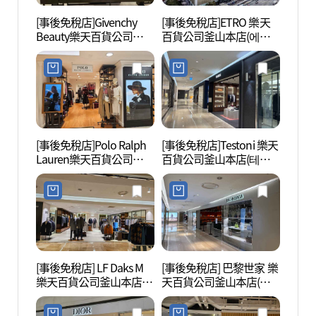
[事後免稅店]Givenchy
[事後免稅店]ETRO 樂天
七樂娛
Beauty樂天百貨公司釜山
百貨公司釜山本店(에트
(세븐
本店(지방시뷰티 롯데백
로 롯데백화점 부산본점)
점))
화점 부산본점)
[事後免稅店]Polo Ralph
[事後免稅店]Testoni 樂天
田浦咖
Lauren樂天百貨公司釜山
百貨公司釜山本店(테스
리)
本店(폴로 랄프로렌 롯데
토니 롯데백화점 부산본
백화점 부산본점)
점)
[事後免稅店] LF Daks M
[事後免稅店] 巴黎世家 樂
釜山市
樂天百貨公司釜山本店
天百貨公司釜山本店(발
공원)
(닥스남성 롯데백화점 부
렌시아가 롯데백화점 부
산본점)
산본점)