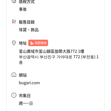
退稅方式
事後
販售目錄
珠寶、飾品
地址
規劃路線
釜山廣域市釜山鎮區伽倻大路772 1樓
부산광역시 부산진구 가야대로 772 (부전동) 1
층
網站
bugari.com
市集日
週一~日