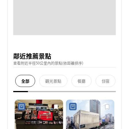
鄰近推薦景點
查看附近半徑50公里內的景點(依距離排序)
全部
觀光景點
餐廳
住宿