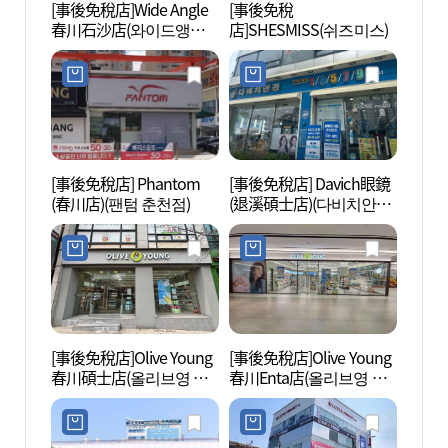
[事後免稅店]Wide Angle
[事後免稅
國立春
春川石沙店(와이드앵글
店]SHESMISS(쉬즈미스)
천박물
춘천석사점)
[事後免稅店] Phantom
[事後免稅店] Davich眼鏡
Mom
(春川店)(팬텀 춘천점)
(退溪碩士店)(다비치안경
장 몸
퇴계석사점)
[事後免稅店]Olive Young
[事後免稅店]Olive Young
春川明
春川碩士店(올리브영 춘
春川Enta店(올리브영 춘
리)
천석사점)
천엔타점)