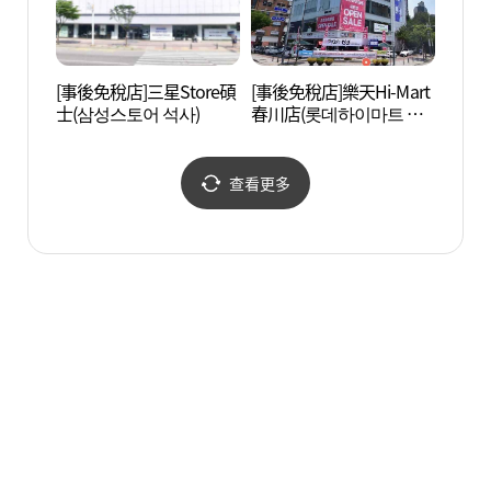
[事後免稅店]三星Store碩
[事後免稅店]樂天Hi-Mart
孔之
士(삼성스토어 석사)
春川店(롯데하이마트 춘
원지)
천점)
查看更多