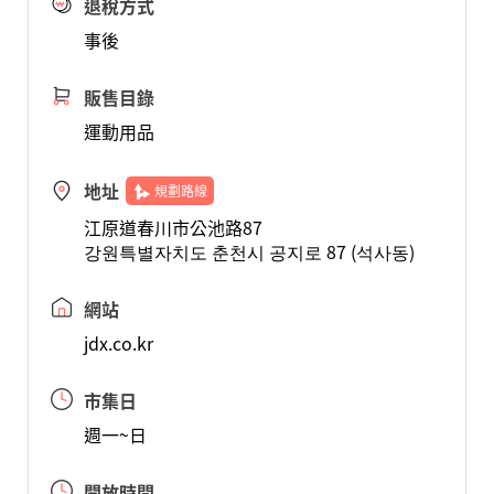
退稅方式
事後
販售目錄
運動用品
地址
規劃路線
江原道春川市公池路87
강원특별자치도 춘천시 공지로 87 (석사동)
網站
jdx.co.kr
市集日
週一~日
開放時間